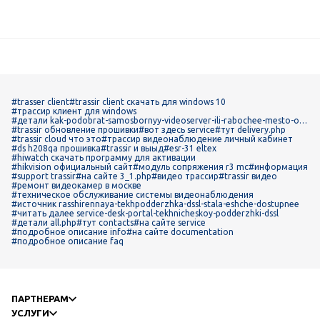
#trasser client
#trassir client скачать для windows 10
#трассир клиент для windows
#детали kak-podobrat-samosbornyy-videoserver-ili-rabochee-mesto-op
eratora-trassir
#trassir обновление прошивки
#вот здесь service
#тут delivery.php
#trassir cloud что это
#трассир видеонаблюдение личный кабинет
#ds h208qa прошивка
#trassir и выыд
#esr-31 eltex
#hiwatch скачать программу для активации
#hikvision официальный сайт
#модуль сопряжения r3 mc
#информация
#support trassir
#на сайте 3_1.php
#видео трассир
#trassir видео
#ремонт видеокамер в москве
#техническое обслуживание системы видеонаблюдения
#источник rasshirennaya-tekhpodderzhka-dssl-stala-eshche-dostupnee
#читать далее service-desk-portal-tekhnicheskoy-podderzhki-dssl
#детали all.php
#тут contacts
#на сайте service
#подробное описание info
#на сайте documentation
#подробное описание faq
ПАРТНЕРАМ
УСЛУГИ