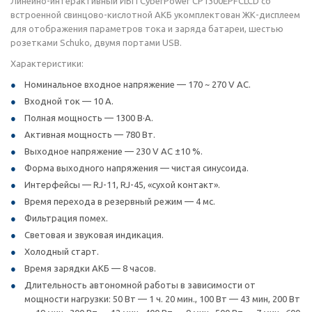
Линейно-интерактивный ИБП CyberPower CP1300EPFCLCD со
встроенной свинцово-кислотной АКБ укомплектован ЖК-дисплеем
для отображения параметров тока и заряда батареи, шестью
розетками Schuko, двумя портами USB.
Характеристики:
Номинальное входное напряжение — 170 ~ 270 V AC.
Входной ток — 10 А.
Полная мощность — 1300 В·А.
Активная мощность — 780 Вт.
Выходное напряжение — 230 V AC ±10 %.
Форма выходного напряжения — чистая синусоида.
Интерфейсы — RJ-11, RJ-45, «сухой контакт».
Время перехода в резервный режим — 4 мс.
Фильтрация помех.
Световая и звуковая индикация.
Холодный старт.
Время зарядки АКБ — 8 часов.
Длительность автономной работы в зависимости от
мощности нагрузки: 50 Вт — 1 ч. 20 мин., 100 Вт — 43 мин, 200 Вт