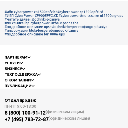
#ибп cyberpower cp1500epfclcd
#cyberpower cp1500epfclcd
#ИБП CyberPower CP900EPFCLCD
#cyberpower
#по ссылке ut2200eig-ups
#читать далее istochniki-pitaniya
#по ссылке ibp-cyberpower-uzhe-v-prodazhe
#подробное описание ups-istochniki-besperebojnogo-pitaniya
#информация bloki-besperebojnogo-pitaniya
#подробное описание bu1000e-ups
ПАРТНЕРАМ
УСЛУГИ
БИЗНЕСУ
ТЕХПОДДЕРЖКА
О КОМПАНИИ
ПУБЛИКАЦИИ
Отдел продаж
ПН-ПТ
9:00-18:00
(физическим лицам)
8 (800) 100-91-12
(юридическим лицам)
+7 (495) 783-72-87