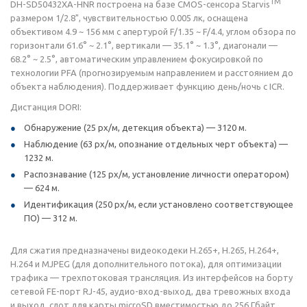
TM
DH-SD50432XA-HNR построена на базе CMOS-сенсора Starvis
размером 1/2.8", чувствительностью 0.005 лк, оснащена
объективом 4.9 ~ 156 мм с апертурой F/1.35 ~ F/4.4, углом обзора по
горизонтали 61.6° ~ 2.1°, вертикали — 35.1° ~ 1.3°, диагонали —
68.2° ~ 2.5°, автоматическим управлением фокусировкой по
технологии PFA (прогнозируемым направлением и расстоянием до
объекта наблюдения). Поддерживает функцию день/ночь с ICR.
Дистанция DORI:
Обнаружение (25 px/м, детекция объекта) — 3120 м.
Наблюдение (63 px/м, опознание отдельных черт объекта) —
1232 м.
Распознавание (125 px/м, установление личности оператором)
— 624 м.
Идентификация (250 px/м, если установлено соответствующее
ПО) — 312 м.
Для сжатия предназначены видеокодеки H.265+, H.265, H.264+,
H.264 и MJPEG (для дополнительного потока), для оптимизации
трафика — трехпотоковая трансляция. Из интерфейсов на борту
сетевой FE-порт RJ-45, аудио-вход-выход, два тревожных входа
и выход, слот для карты microSD вместимостью до 256 Гбайт.