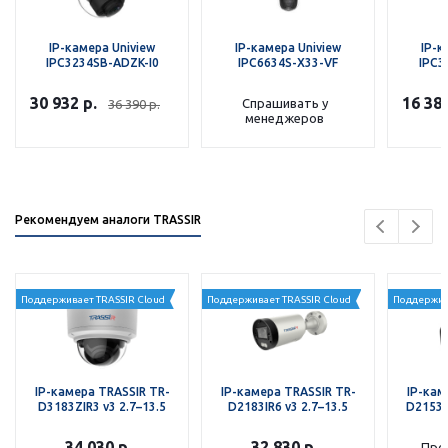
IP-камера Uniview
IP-камера Uniview
IP-к
IPC3234SB-ADZK-I0
IPC6634S-X33-VF
IPC3
30 932
р.
16 38
Спрашивать у
36 390
р.
менеджеров
Рекомендуем аналоги TRASSIR
Поддерживает TRASSIR Cloud
Поддерживает TRASSIR Cloud
Поддержив
IP-камера TRASSIR TR-
IP-камера TRASSIR TR-
IP-кам
D3183ZIR3 v3 2.7–13.5
D2183IR6 v3 2.7–13.5
D2153IR
34 030
р.
32 830
р.
Про