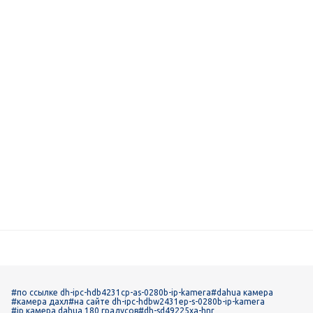
#по ссылке dh-ipc-hdb4231cp-as-0280b-ip-kamera
#dahua камера
#камера дахл
#на сайте dh-ipc-hdbw2431ep-s-0280b-ip-kamera
#ip камера dahua 180 градусов
#dh-sd49225xa-hnr