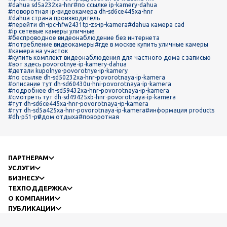
#dahua sd5a232xa-hnr
#по ссылке ip-kamery-dahua
#поворотная ip-видеокамера dh-sd6ce445xa-hnr
#dahua страна производитель
#перейти dh-ipc-hfw2431tp-zs-ip-kamera
#dahua камера cad
#ip сетевые камеры уличные
#беспроводное видеонаблюдение без интернета
#потребление видеокамеры
#где в москве купить уличные камеры
#камера на участок
#купить комплект видеонаблюдения для частного дома с записью
#вот здесь povorotnye-ip-kamery-dahua
#детали kupolnye-povorotnye-ip-kamery
#по ссылке dh-sd50232xa-hnr-povorotnaya-ip-kamera
#описание тут dh-sd60430u-hni-povorotnaya-ip-kamera
#подробнее dh-sd59432xa-hnr-povorotnaya-ip-kamera
#смотреть тут dh-sd49425xb-hnr-povorotnaya-ip-kamera
#тут dh-sd6ce445xa-hnr-povorotnaya-ip-kamera
#тут dh-sd5a425xa-hnr-povorotnaya-ip-kamera
#информация products
#dh-р51-рѵ
#дом отдыха
#поворотная
ПАРТНЕРАМ
УСЛУГИ
БИЗНЕСУ
ТЕХПОДДЕРЖКА
О КОМПАНИИ
ПУБЛИКАЦИИ