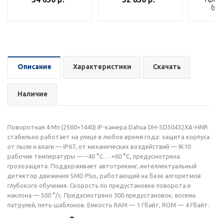
(у
Описание
Характеристики
Скачать
Наличие
Поворотная 4 Мп (2560×1440) IP-камера Dahua DH-SD50432XA-HNR
стабильно работает на улице в любое время года: защита корпуса
от пыли и влаги — IP67, от механических воздействий — IK10
рабочие температуры — –40 °C… +60 °C, предусмотрена
грозозащита. Поддерживает автотрекинг, интеллектуальный
детектор движения SMD Plus, работающий на базе алгоритмов
глубокого обучения. Скорость по предустановке поворота и
наклона — 500 °/с. Предусмотрено 300 предустановок, восемь
патрулей, пять шаблонов. Емкость RAM — 1 Гбайт, ROM — 4 Гбайт.