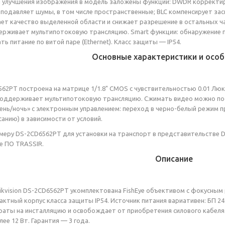
ля улучшения изображения в модель заложены функции: DWDR коррект
подавляет шумы, в том числе пространственные; BLC компенсирует за
ет качество выделенной области и снижает разрешение в остальных час
рживает мультипотоковую трансляцию. Smart функции: обнаружение п
ь питание по витой паре (Ethernet). Класс защиты — IP54.
Основные характеристики и особ
6562PT построена на матрице 1/1.8" CMOS с чувствительностью 0.01 Люк
 поддерживает мультипотоковую трансляцию. Сжимать видео можно по
нь/ночь» с электронным управлением: переход в черно-белый режим п
санию) в зависимости от условий.
меру DS-2CD6562PT для установки на транспорт в представительстве DS
е ПО TRASSIR.
Описание
ikvision DS-2CD6562PT укомплектована FishEye объективом с фокусным р
ктный корпус класса защиты IP54. Источник питания вариативен: БП 24 В
раты на инсталляцию и освобождает от приобретения силового кабеля.
ее 12 Вт. Гарантия — 3 года.