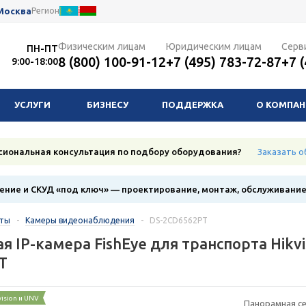
Москва
Регион
Физическим лицам
Юридическим лицам
Серв
ПН-ПТ
8 (800) 100-91-12
+7 (495) 783-72-87
+7 
9:00-18:00
УСЛУГИ
БИЗНЕСУ
ПОДДЕРЖКА
О КОМПА
сиональная консультация по подбору оборудования?
Заказать о
ние и СКУД «под ключ» — проектирование, монтаж, обслуживани
кты
-
Камеры видеонаблюдения
-
DS-2CD6562PT
я IP-камера FishEye для транспорта Hikvi
T
vision и UNV
Панорамная се