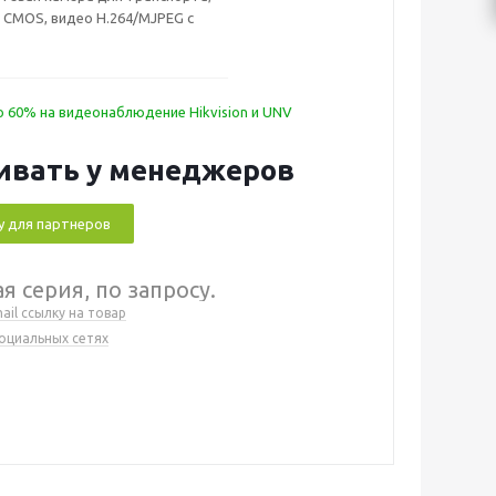
" CMOS, видео H.264/MJPEG с
072x2048 при 25 Fps,
ть 0.01 Люкс при F1.2, FishEye
мм, угол обзора 180°,
ый режим, режим «день/ночь».
 60% на видеонаблюдение Hikvision и UNV
BLC, ROI, аппаратная аналитика,
 или PoE (M12), IP54.
ивать у менеджеров
у для партнеров
я серия, по запросу.
ail ссылку на товар
социальных сетях