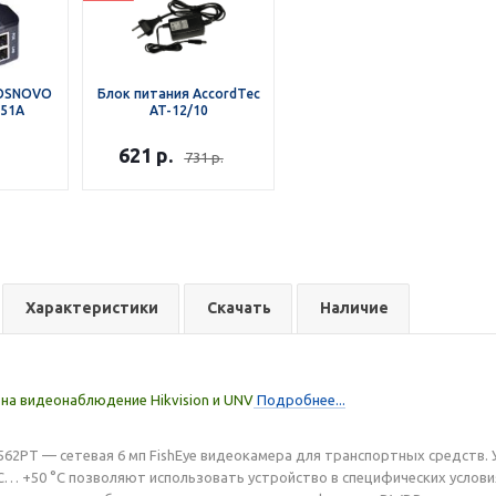
 OSNOVO
Блок питания AccordTec
151A
AT-12/10
621
р.
731
р.
Характеристики
Скачать
Наличие
на видеонаблюдение Hikvision и UNV
Подробнее...
6562PT — сетевая 6 мп FishEye видеокамера для транспортных средств.
C… +50 °C позволяют использовать устройство в специфических услов