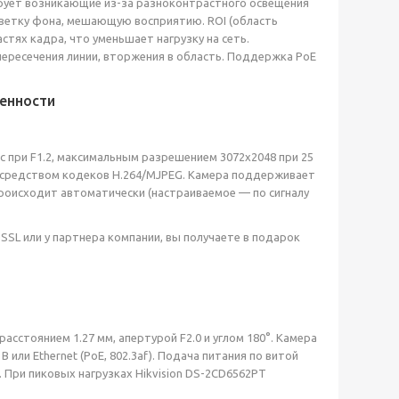
ирует возникающие из-за разноконтрастного освещения
светку фона, мешающую восприятию. ROI (область
тях кадра, что уменьшает нагрузку на сеть.
ересечения линии, вторжения в область. Поддержка PoE
енности
с при F1.2, максимальным разрешением 3072x2048 при 25
средством кодеков H.264/MJPEG. Камера поддерживает
роисходит автоматически (настраиваемое — по сигналу
SL или у партнера компании, вы получаете в подарок
асстоянием 1.27 мм, апертурой F2.0 и углом 180°. Камера
 или Ethernet (PoE, 802.3af). Подача питания по витой
 При пиковых нагрузках Hikvision DS-2CD6562PT