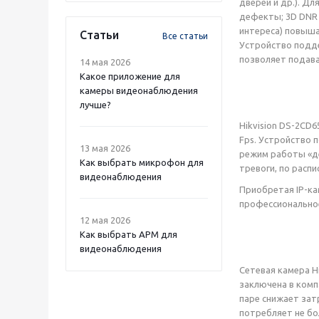
дверей и др.). Д
дефекты; 3D DNR 
интереса) повыша
Статьи
Все статьи
Устройство подде
позволяет подават
14 мая 2026
Какое приложение для
камеры видеонаблюдения
лучше?
Hikvision DS-2CD
Fps. Устройство
13 мая 2026
режим работы «де
Как выбрать микрофон для
тревоги, по распи
видеонаблюдения
Приобретая IP-ка
профессионально
12 мая 2026
Как выбрать APM для
видеонаблюдения
Сетевая камера H
заключена в компа
паре снижает зат
потребляет не бол