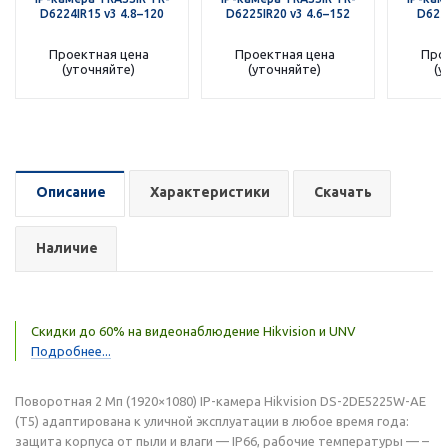
D6224IR15 v3 4.8–120
D6225IR20 v3 4.6–152
D625
Проектная цена
Проектная цена
Про
(уточняйте)
(уточняйте)
(у
Описание
Характеристики
Скачать
Наличие
Скидки до 60% на видеонаблюдение Hikvision и UNV
Подробнее...
Поворотная 2 Мп (1920×1080) IP-камера Hikvision DS-2DE5225W-AE
(T5) адаптирована к уличной эксплуатации в любое время года:
защита корпуса от пыли и влаги — IP66, рабочие температуры — –