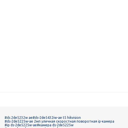
#ds 2de5232w ae
#ds-2de5432iw-ae t5 hikvision
#ds-2de5225w-ae 2мп уличная скоростная поворотная ip-камера
#ip ds-2de5225w-ae
#камера ds-2de5225w