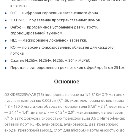
картинки.
BLC — цифровая коррекция засвеченного фона.
3D DNR — подавление пространственных шумов.
Defog — программное устранение размытости,
спровоцированной туманом.
HLC — маскирование локальной засветки.
ROI — по восемь фиксированных областей для каждого
потока.
Сжатие H.265+, H.264+, H.265, H.264 и MJPEG.
Передача одновременно трех потоков с фреймрейтом 25 fps.
Основное
DS-2DE5225W-AE (T5) построена на базе на 1/2.8" КМОП-матрицы
чувствительностью 0.005 лк (F/1.6), укомплектована объективом
4.8 ~ 120.0 мм с углом обзора по горизонтали 57.6° ~ 2.5°, вертикали
— 34.4° ~ 1.4°, диагонали — 64.5° ~ 2.9°, максимальной апертурой
F/1.6, автофокусом, скоростью трансфокации 3.6 с. Интерфейсы:
сетевой порт RJ-45, аудиовход, аудиовыход, два тревожных
входа, тревожный выход, слот для microSD-карты емкостью до