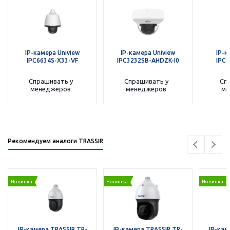
IP-камера Uniview
IP-камера Uniview
IP-к
IPC6634S-X33-VF
IPC3232SB-AHDZK-I0
IPC6
Спрашивать у
Спрашивать у
Сп
менеджеров
менеджеров
ме
Рекомендуем аналоги TRASSIR
Новинка
Новинка
Новинка
IP-камера TRASSIR TR-
IP-камера TRASSIR TR-
IP-кам