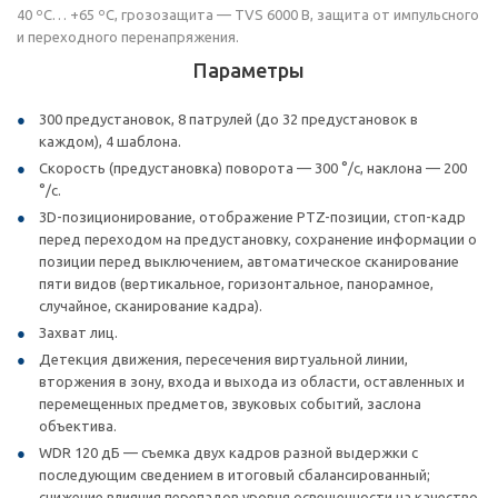
40 ºС… +65 ºС, грозозащита — TVS 6000 В, защита от импульсного
и переходного перенапряжения.
Параметры
300 предустановок, 8 патрулей (до 32 предустановок в
каждом), 4 шаблона.
Скорость (предустановка) поворота — 300 °/с, наклона — 200
°/с.
3D-позиционирование, отображение PTZ-позиции, стоп-кадр
перед переходом на предустановку, сохранение информации о
позиции перед выключением, автоматическое сканирование
пяти видов (вертикальное, горизонтальное, панорамное,
случайное, сканирование кадра).
Захват лиц.
Детекция движения, пересечения виртуальной линии,
вторжения в зону, входа и выхода из области, оставленных и
перемещенных предметов, звуковых событий, заслона
объектива.
WDR 120 дБ — съемка двух кадров разной выдержки с
последующим сведением в итоговый сбалансированный;
снижение влияния перепадов уровня освещенности на качество