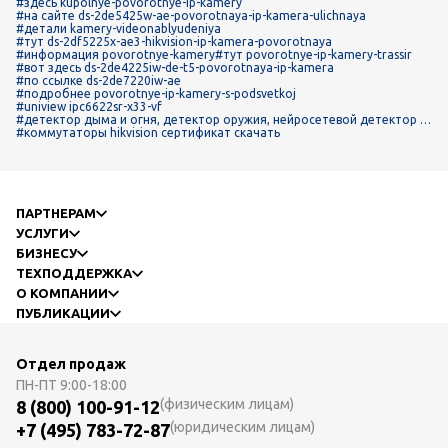
#здесь kupolnye-povorotnye-ip-kamery
#на сайте ds-2de5425w-ae-povorotnaya-ip-kamera-ulichnaya
#детали kamery-videonablyudeniya
#тут ds-2df5225x-ae3-hikvision-ip-kamera-povorotnaya
#информация povorotnye-kamery
#тут povorotnye-ip-kamery-trassir
#вот здесь ds-2de4225iw-de-t5-povorotnaya-ip-kamera
#по ссылке ds-2de7220iw-ae
#подробнее povorotnye-ip-kamery-s-podsvetkoj
#uniview ipc6622sr-x33-vf
#детектор дыма и огня, детектор оружия, нейросетевой детектор д
вижения, детектор саботажа, детектор пересечения линии, камера i
#коммутаторы hikvision сертификат скачать
pr-dvpf 5mp color on 2,8 айтек про
ПАРТНЕРАМ
УСЛУГИ
БИЗНЕСУ
ТЕХПОДДЕРЖКА
О КОМПАНИИ
ПУБЛИКАЦИИ
Отдел продаж
ПН-ПТ
9:00-18:00
(физическим лицам)
8 (800) 100-91-12
(юридическим лицам)
+7 (495) 783-72-87