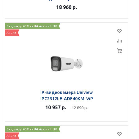
IPC2314LE-ADF40KM-WL
18 960
р.
Скидки до 60% на Hikvision и UNV
Акция
IP-видеокамера Uniview
IPC2312LE-ADF40KM-WP
10 957
р.
12 890
р.
Скидки до 60% на Hikvision и UNV
Акция