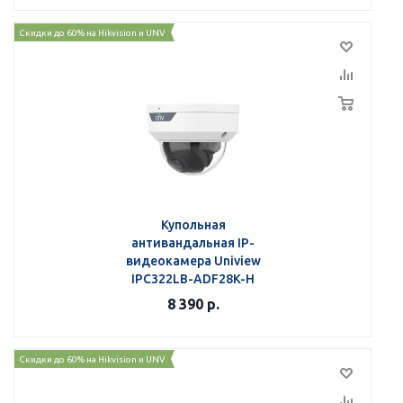
Скидки до 60% на Hikvision и UNV
Купольная
антивандальная IP-
видеокамера Uniview
IPC322LB-ADF28K-H
8 390
р.
Скидки до 60% на Hikvision и UNV