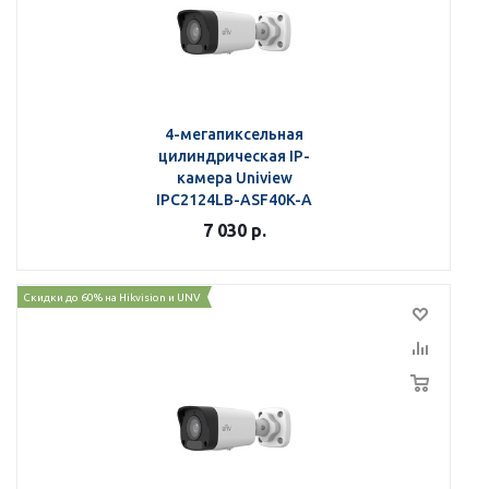
4-мегапиксельная
цилиндрическая IP-
камера Uniview
IPC2124LB-ASF40K-A
7 030
р.
Скидки до 60% на Hikvision и UNV