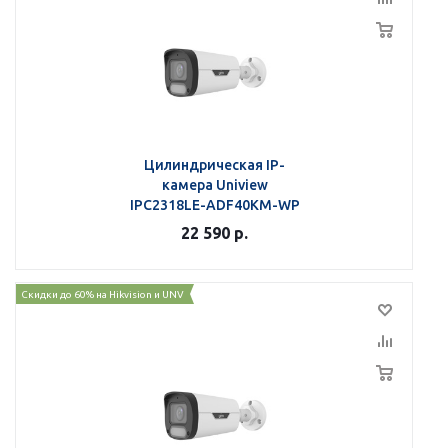
Цилиндрическая IP-
камера Uniview
IPC2318LE-ADF40KM-WP
22 590
р.
Скидки до 60% на Hikvision и UNV