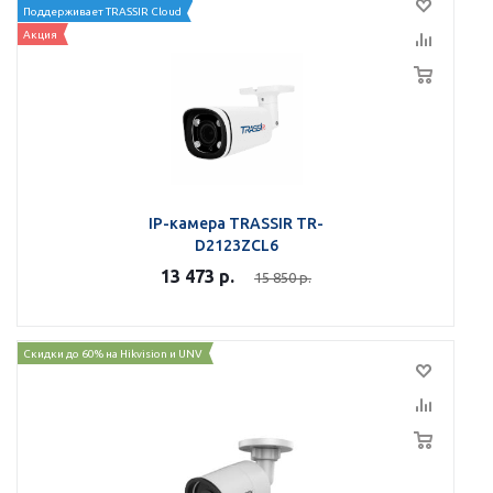
Поддерживает TRASSIR Cloud
Акция
IP-камера TRASSIR TR-
D2123ZCL6
13 473
р.
15 850
р.
Скидки до 60% на Hikvision и UNV