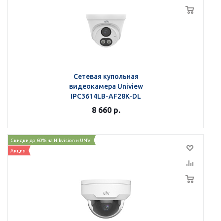
Сетевая купольная
видеокамера Uniview
IPC3614LB-AF28K-DL
8 660
р.
Скидки до 60% на Hikvision и UNV
Акция