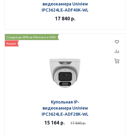
видеокамера Uniview
IPC3624LE-ADF40K-WL
17 840
р.
Скидки до 60% на Hikvision и UNV
Акция
Купольная IP-
видеокамера Uniview
IPC3624LE-ADF28K-WL
15 164
р.
17 840
р.