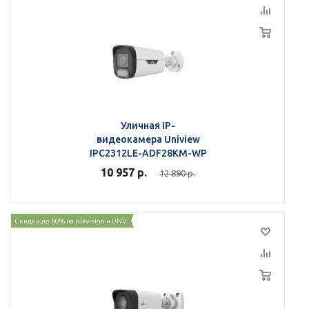
Уличная IP-
видеокамера Uniview
IPC2312LE-ADF28KM-WP
10 957
р.
12 890
р.
Скидки до 60% на Hikvision и UNV