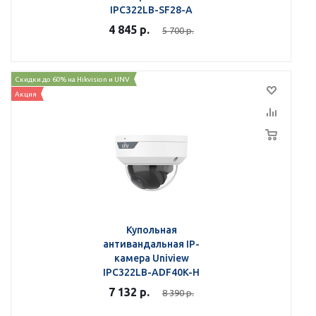
IPC322LB-SF28-A
4 845
р.
5 700
р.
Скидки до 60% на Hikvision и UNV
Акция
Купольная
антивандальная IP-
камера Uniview
IPC322LB-ADF40K-H
7 132
р.
8 390
р.