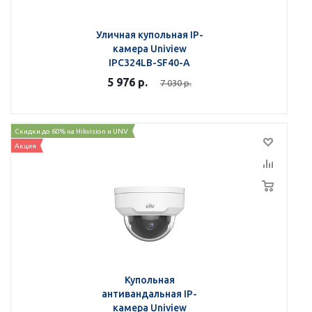
Уличная купольная IP-
камера Uniview
IPC324LB-SF40-A
5 976
р.
7 030
р.
Скидки до 60% на Hikvision и UNV
Акция
Купольная
антивандальная IP-
камера Uniview