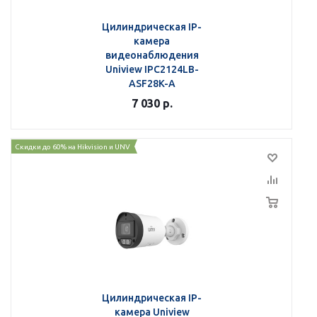
Цилиндрическая IP-
камера
видеонаблюдения
Uniview IPC2124LB-
ASF28K-A
7 030
р.
Скидки до 60% на Hikvision и UNV
Цилиндрическая IP-
камера Uniview