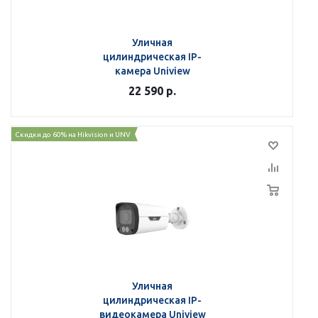
Уличная
цилиндрическая IP-
камера Uniview
IPC2318LE-ADF28KM-WP
22 590
р.
Скидки до 60% на Hikvision и UNV
Уличная
цилиндрическая IP-
видеокамера Uniview