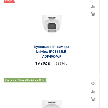
Акция
Купольная IP-камера
Uniview IPC3628LE-
ADF40K-WP
19 202
р.
22 590
р.
Скидки до 60% на Hikvision и UNV