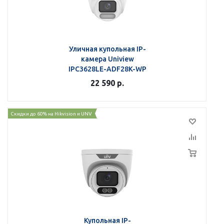
Уличная купольная IP-
камера Uniview
IPC3628LE-ADF28K-WP
22 590
р.
Скидки до 60% на Hikvision и UNV
Купольная IP-