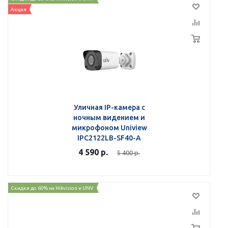
Акция
Уличная IP-камера с
ночным видением и
микрофоном Uniview
IPC2122LB-SF40-A
4 590
р.
5 400
р.
Скидки до 60% на Hikvision и UNV