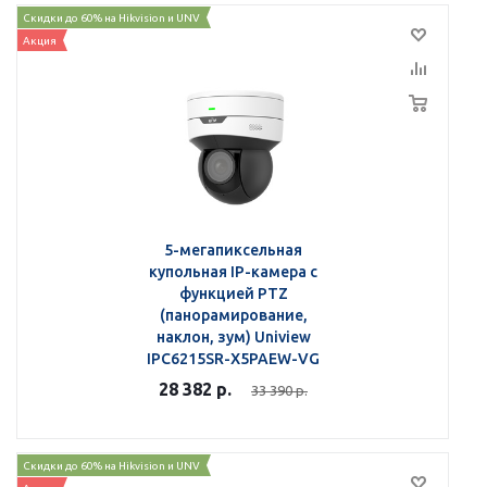
Скидки до 60% на Hikvision и UNV
Акция
5-мегапиксельная
купольная IP-камера с
функцией PTZ
(панорамирование,
наклон, зум) Uniview
IPC6215SR-X5PAEW-VG
28 382
р.
33 390
р.
Скидки до 60% на Hikvision и UNV