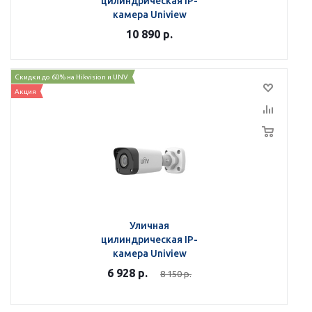
цилиндрическая IP-
камера Uniview
IPC2128LB-ADF28K-G
10 890
р.
Скидки до 60% на Hikvision и UNV
Акция
Уличная
цилиндрическая IP-
камера Uniview
IPC2125LB-SF40-A
6 928
р.
8 150
р.