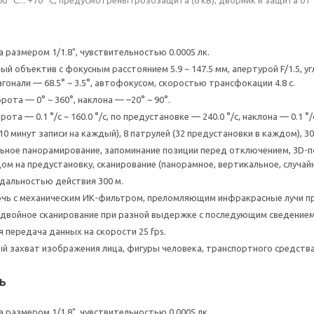
размером 1/1.8", чувствительностью 0.0005 лк.
 объектив с фокусным расстоянием 5.9 ~ 147.5 мм, апертурой F/1.5, уг
диагонали — 68.5° ~ 3.5°, автофокусом, скоростью трансфокации 4.8 с.
ота — 0° ~ 360°, наклона — –20° ~ 90°.
та — 0.1 °/с ~ 160.0 °/с, по предустановке — 240.0 °/с, наклона — 0.1 °/с
10 минут записи на каждый), 8 патрулей (32 предустановки в каждом), 3
ное панорамирование, запоминание позиции перед отключением, 3D-п
ом на предустановку, сканирование (панорамное, вертикальное, случайн
дальностью действия 300 м.
чь с механическим ИК-фильтром, преломляющим инфракрасные лучи п
двойное сканирование при разной выдержке с последующим сведением
 передача данных на скорости 25 fps.
 захват изображения лица, фигуры человека, транспортного средства
ь
размером 1/1.8", чувствительностью 0.0005 лк.