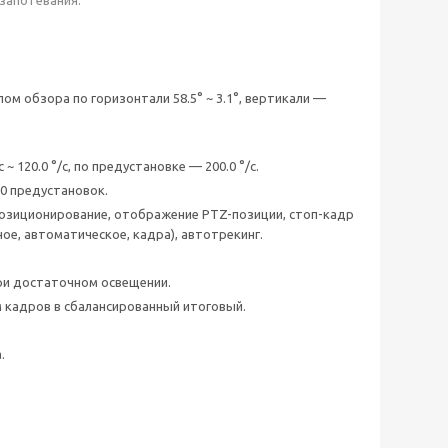
лом обзора по горизонтали 58.5° ~ 3.1°, вертикали —
 ~ 120.0 °/с, по предустановке — 200.0 °/с.
00 предустановок.
озиционирование, отображение PTZ-позиции, стоп-кадр
ое, автоматическое, кадра), автотрекинг.
ри достаточном освещении.
 кадров в сбалансированный итоговый.
.