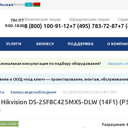
Москва
Регион
Физическим лицам
Юридическим лицам
Серв
ПН-ПТ
8 (800) 100-91-12
+7 (495) 783-72-87
+7 
9:00-18:00
УСЛУГИ
БИЗНЕСУ
ПОДДЕРЖКА
О КОМПА
сиональная консультация по подбору оборудования?
Заказать о
ние и СКУД «под ключ» — проектирование, монтаж, обслуживани
кты
-
Камеры видеонаблюдения
-
DS-2SF8C425MXS-DLW (14F1) (P3)
 Hikvision DS-2SF8C425MXS-DLW (14F1) (P3
9
vision и UNV
Разрешение 