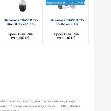
Поддерживает TRASSIR Cloud
Поддерживает 
IP-камера TRASSIR TR-
IP-камера TRASSIR TR-
IP-камера
D6254IR15 v3 5–115
D2363WDZDL6
D336
Проектная цена
Проектная цена
Проект
(уточняйте)
(уточняйте)
(уто
м обзорным видеомодулем. Рассчитана на уличную
ги IP67, механических воздействий — IK10, рабочая
 запотевания.