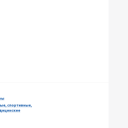
ры
ые, спортивные,
едицинские