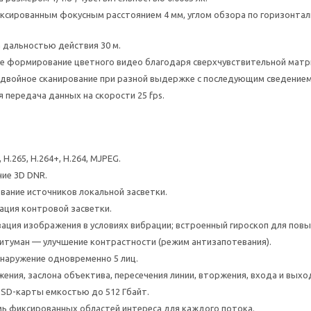
ксированным фокусным расстоянием 4 мм, углом обзора по горизонтали 
 дальностью действия 30 м.
е формирование цветного видео благодаря сверхчувствительной матри
двойное сканирование при разной выдержке с последующим сведением
 передача данных на скорости 25 fps.
 H.265, H.264+, H.264, MJPEG.
ие 3D DNR.
вание источников локальной засветки.
ация контровой засветки.
зация изображения в условиях вибрации; встроенный гироскоп для по
туман — улучшение контрастности (режим антизапотевания).
бнаружение одновременно 5 лиц.
ения, заслона объектива, пересечения линии, вторжения, входа и выход
oSD-карты емкостью до 512 Гбайт.
мь фиксированных областей интереса для каждого потока.