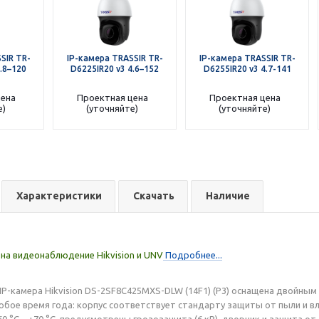
SIR TR-
IP-камера TRASSIR TR-
IP-камера TRASSIR TR-
.8–120
D6225IR20 v3 4.6–152
D6255IR20 v3 4.7-141
цена
Проектная цена
Проектная цена
е)
(уточняйте)
(уточняйте)
Характеристики
Скачать
Наличие
на видеонаблюдение Hikvision и UNV
Подробнее...
IP-камера Hikvision DS-2SF8C425MXS-DLW (14F1) (P3) оснащена двойны
юбое время года: корпус соответствует стандарту защиты от пыли и вла
 °C... +70 °C, предусмотрены грозозащита (6 кВ), дворник и защита от