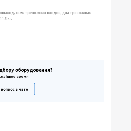
удиовыход, семь тревожных входов, два тревожных
1.5 кг.
одбору оборудования?
лижайшее время
 вопрос в чате