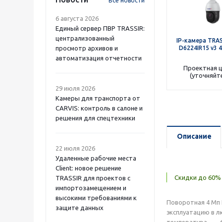
Все новости
6 августа 2026
Единый сервер ПВР TRASSIR:
централизованный
IP-камера TRAS
просмотр архивов и
D6224IR15 v3 4
автоматизация отчетности
Проектная 
(уточняйт
29 июля 2026
Камеры для транспорта от
CARVIS: контроль в салоне и
решения для спецтехники
Описание
22 июля 2026
Удаленные рабочие места
Client: новое решение
Скидки до 60% 
TRASSIR для проектов с
импортозамещением и
высокими требованиями к
Поворотная 4 Мп 
защите данных
эксплуатацию в л
температура — –60