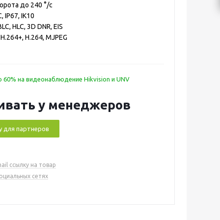
орота до 240 °/с
C, IP67, IK10
LC, HLC, 3D DNR, EIS
, H.264+, H.264, MJPEG
 60% на видеонаблюдение Hikvision и UNV
ивать у менеджеров
у для партнеров
ail ссылку на товар
социальных сетях