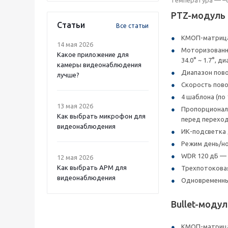
PTZ-модуль
Статьи
Все статьи
КМОП-матрица 
14 мая 2026
Моторизованный
Какое приложение для
34.0° ~ 1.7°, 
камеры видеонаблюдения
Диапазон повор
лучше?
Скорость поворо
4 шаблона (по 
13 мая 2026
Пропорциональ
Как выбрать микрофон для
перед переход
видеонаблюдения
ИК-подсветка 
Режим день/но
WDR 120 дБ — 
12 мая 2026
Как выбрать APM для
Трехпотоковая
видеонаблюдения
Одновременный
Bullet-модул
КМОП-матрица 