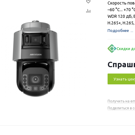
Скорость пов
–60 °C... +70 °
WDR 120 дБ, B
H.265+, H.265
Подробнее
Скидки до
Спраш
Узнать цен
Получить на em
Поделиться в 