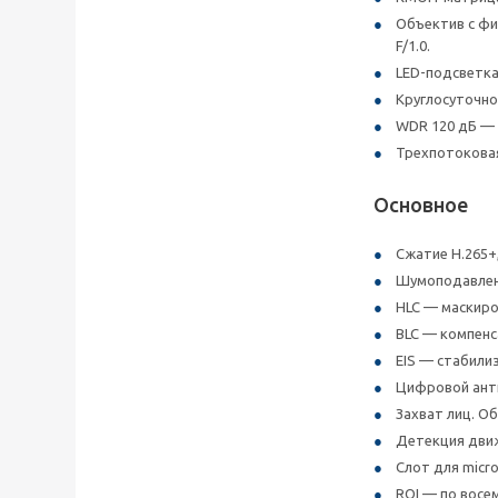
Объектив с фи
F/1.0.
LED-подсветка
Круглосуточно
WDR 120 дБ — 
Трехпотоковая
Основное
Сжатие H.265+,
Шумоподавлен
HLC — маскиро
BLC — компенс
EIS — стабили
Цифровой анти
Захват лиц. О
Детекция движ
Слот для micr
ROI — по восе