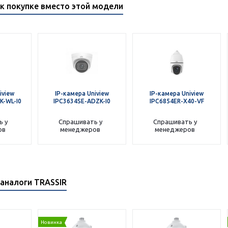
к покупке вместо этой модели
iview
IP-камера Uniview
IP-камера Uniview
K-WL-I0
IPC3634SE-ADZK-I0
IPC6854ER-X40-VF
ь у
Спрашивать у
Спрашивать у
ов
менеджеров
менеджеров
аналоги TRASSIR
Новинка