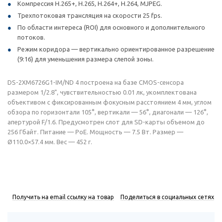
Компрессия H.265+, H.265, H.264+, H.264, MJPEG.
Трехпотоковая трансляция на скорости 25 fps.
По области интереса (ROI) для основного и дополнительного
потоков.
Режим коридора — вертикально ориентированное разрешение
(9:16) для уменьшения размера слепой зоны.
DS-2XM6726G1-IM/ND 4 построена на базе CMOS-сенсора
размером 1/2.8", чувствительностью 0.01 лк, укомплектована
объективом с фиксированным фокусным расстоянием 4 мм, углом
обзора по горизонтали 105°, вертикали — 56°, диагонали — 126°,
апертурой F/1.6. Предусмотрен слот для SD-карты объемом до
256 Гбайт. Питание — PoE. Мощность — 7.5 Вт. Размер —
Ø110.0×57.4 мм. Вес — 452 г.
Получить на email ссылку на товар
Поделиться в социальных сетях