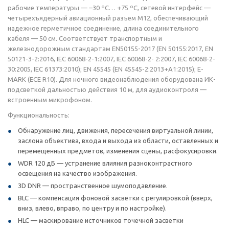
рабочие температуры — –30 ºС… +75 ºС, сетевой интерфейс —
четырехъядерный авиационный разъем M12, обеспечивающий
надежное герметичное соединение, длина соединительного
кабеля — 50 см. Соответствует транспортным и
железнодорожным стандартам EN50155-2017 (EN 50155:2017, EN
50121-3-2:2016, IEC 60068-2-1:2007, IEC 60068-2- 2:2007, IEC 60068-2-
30:2005, IEC 61373:2010); EN 45545 (EN 45545-2:2013+A1:2015); E-
MARK (ECE R10). Для ночного видеонаблюдения оборудована ИК-
подсветкой дальностью действия 10 м, для аудиоконтроля —
встроенным микрофоном.
Функциональность:
Обнаружение лиц, движения, пересечения виртуальной линии,
заслона объектива, входа и выхода из области, оставленных и
перемещенных предметов, изменения сцены, расфокусировки.
WDR 120 дБ — устранение влияния разноконтрастного
освещения на качество изображения.
3D DNR — пространственное шумоподавление.
BLC — компенсация фоновой засветки с регулировкой (вверх,
вниз, влево, вправо, по центру и по настройке).
HLC — маскирование источников точечной засветки