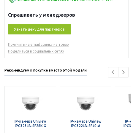
Спрашивать у менеджеров
Узнать цену для партнеров
Получить на email ссылку на товар
Поделиться в социальных сетях
Рекомендуем к покупке вместо этой модели
IP-камера Uniview
IP-камера Uniview
IP-к
IPC323LB-SF28K-G
IPC322LB-SF40-A
IPC3