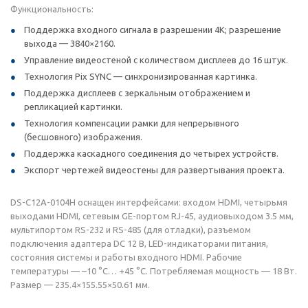
Функциональность:
Поддержка входного сигнала в разрешении 4K; разрешение
выхода — 3840×2160.
Управление видеостеной с количеством дисплеев до 16 штук.
Технология Pix SYNC — синхронизированная картинка.
Поддержка дисплеев с зеркальным отображением и
репликацией картинки.
Технология компенсации рамки для непрерывного
(бесшовного) изображения.
Поддержка каскадного соединения до четырех устройств.
Экспорт чертежей видеостены для развертывания проекта.
DS-C12A-0104H оснащен интерфейсами: входом HDMI, четырьмя
выходами HDMI, сетевым GE-портом RJ-45, аудиовыходом 3.5 мм,
мультипортом RS-232 и RS-485 (для отладки), разъемом
подключения адаптера DC 12 В, LED-индикаторами питания,
состояния системы и работы входного HDMI. Рабочие
температуры — –10 °C… +45 °C. Потребляемая мощность — 18 Вт.
Размер — 235.4×155.55×50.61 мм.