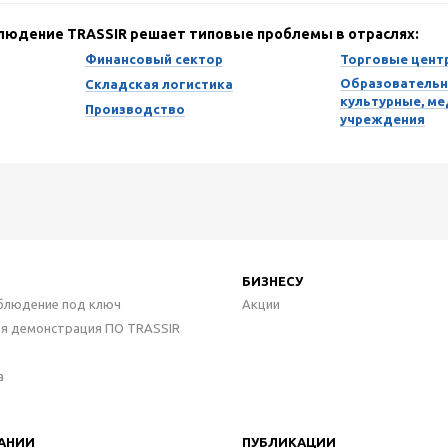
блюдение TRASSIR решает типовые проблемы в отраслях:
Финансовый сектор
Торговые цент
Образовательн
Складская логистика
культурные, м
Производство
учреждения
БИЗНЕСУ
блюдение под ключ
Акции
ая демонстрация ПО TRASSIR
а
АНИИ
ПУБЛИКАЦИИ