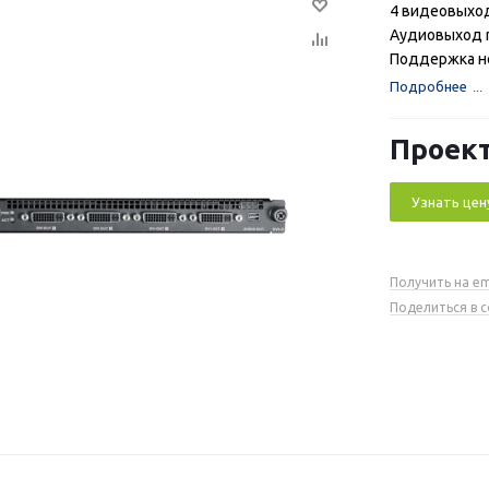
4 видеовыход
Аудиовыход mi
Поддержка н
Подробнее
Проект
Узнать цен
Получить на em
Поделиться в 