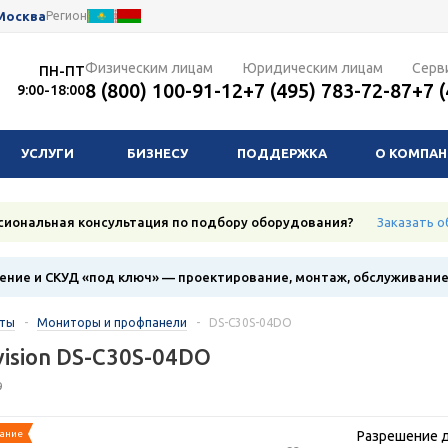
Москва
Регион
Физическим лицам
Юридическим лицам
Серв
ПН-ПТ
8 (800) 100-91-12
+7 (495) 783-72-87
+7 
9:00-18:00
УСЛУГИ
БИЗНЕСУ
ПОДДЕРЖКА
О КОМПА
сиональная консультация по подбору оборудования?
Заказать о
ние и СКУД «под ключ» — проектирование, монтаж, обслуживани
кты
-
Мониторы и профпанели
-
DS-C30S-04DO
vision DS-C30S-04DO
9
ание
Разрешение д