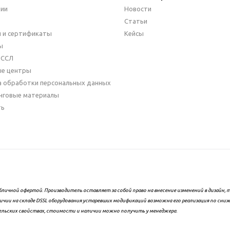
нии
Новости
Статьи
 и сертификаты
Кейсы
ы
ДССЛ
ые центры
а обработки персональных данных
нговые материалы
ть
бличной офертой. Производитель оставляет за собой право на внесение изменений в дизайн
ичии на складе DSSL оборудования устаревших модификаций возможна его реализация по сни
ельских свойствах, стоимости и наличии можно получить у менеджера.