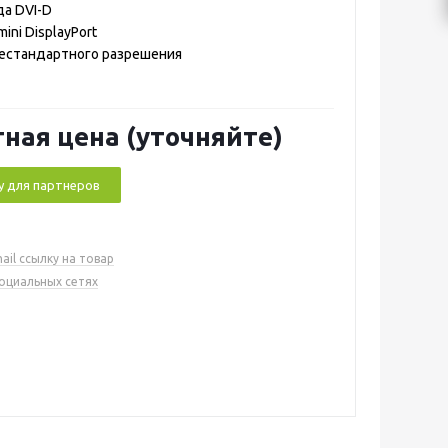
а DVI-D
ni DisplayPort
естандартного разрешения
ная цена (уточняйте)
у для партнеров
ail ссылку на товар
социальных сетях