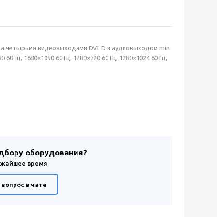
на четырьмя видеовыходами DVI-D и аудиовыходом mini
0 Гц, 1680×1050 60 Гц, 1280×720 60 Гц, 1280×1024 60 Гц,
одбору оборудования?
лижайшее время
 вопрос в чате