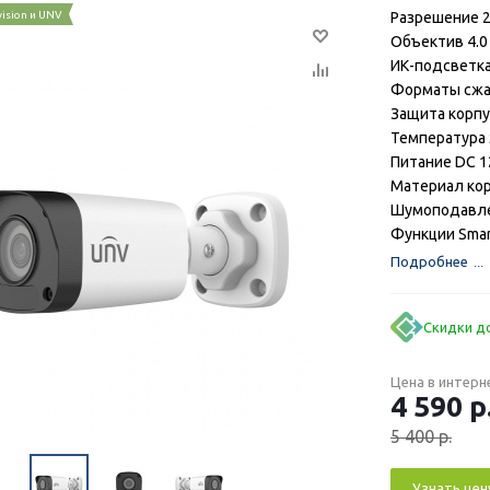
vision и UNV
Разрешение 2
Объектив 4.0
ИК-подсветка
Форматы сжат
Защита корпу
Температура 
Питание DC 12
Материал кор
Шумоподавле
Функции Smart
Подробнее
Скидки до
Цена в интерн
4 590
р
5 400
р.
Узнать цен