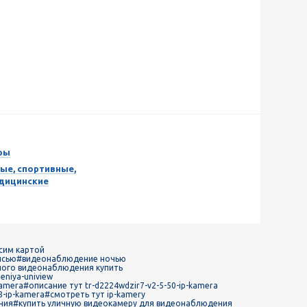
ры
ые, спортивные,
едицинские
сим картой
исью
#видеонаблюдение ночью
ного видеонаблюдения купить
niya-uniview
kamera
#описание тут tr-d2224wdzir7-v2-5-50-ip-kamera
8-ip-kamera
#смотреть тут ip-kamery
ния
#купить уличную видеокамеру для видеонаблюдения