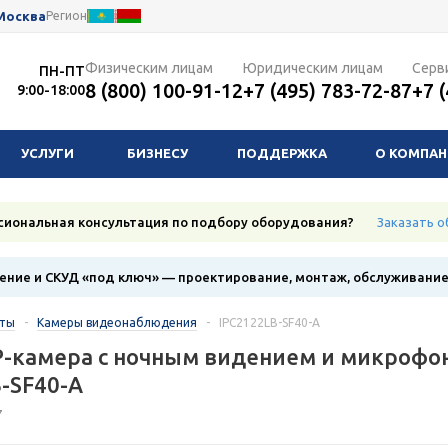
Москва
Регион
Физическим лицам
Юридическим лицам
Серв
ПН-ПТ
8 (800) 100-91-12
+7 (495) 783-72-87
+7 
9:00-18:00
УСЛУГИ
БИЗНЕСУ
ПОДДЕРЖКА
О КОМПА
сиональная консультация по подбору оборудования?
Заказать о
ние и СКУД «под ключ» — проектирование, монтаж, обслуживани
кты
-
Камеры видеонаблюдения
-
IPC2122LB-SF40-A
P-камера с ночным видением и микрофо
-SF40-A
7