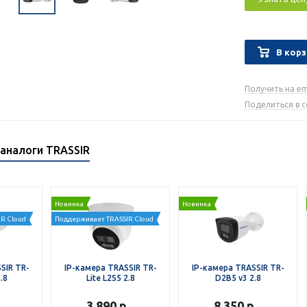
В корз
Получить на em
Поделиться в 
аналоги TRASSIR
Новинка
Новинка
R Cloud
Поддерживает TRASSIR Cloud
SIR TR-
IP-камера TRASSIR TR-
IP-камера TRASSIR TR-
.8
Lite L2S5 2.8
D2B5 v3 2.8
.
3 890
р.
8 350
р.