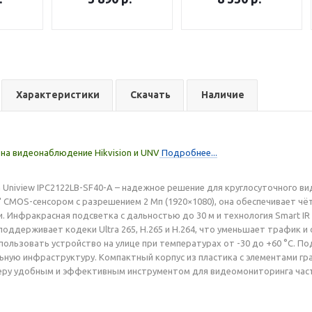
Характеристики
Скачать
Наличие
на видеонаблюдение Hikvision и UNV
Подробнее...
а Uniview IPC2122LB-SF40-A – надежное решение для круглосуточного 
" CMOS-сенсором с разрешением 2 Мп (1920×1080), она обеспечивает ч
. Инфракрасная подсветка с дальностью до 30 м и технология Smart I
поддерживает кодеки Ultra 265, H.265 и H.264, что уменьшает трафик и
спользовать устройство на улице при температурах от -30 до +60 °C. 
ьную инфраструктуру. Компактный корпус из пластика с элементами гр
меру удобным и эффективным инструментом для видеомониторинга час