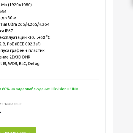
 Мп (1920×1080)
 мм
 до 30 м
ия Ultra 265/H.265/H.264
са IP67
эксплуатации -30…+60 °C
 В, PoE (IEEE 802.3af)
пуса графен + пластик
ние 2D/3D DNR
 IR, WDR, BLC, Defog
 60% на видеонаблюдение Hikvision и UNV
ет-магазине
.
у для партнеров