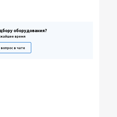
одбору оборудования?
лижайшее время
 вопрос в чате