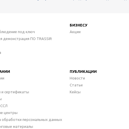
БИЗНЕСУ
блюдение под ключ
Акции
ая демонстрация ПО TRASSIR
а
АНИИ
ПУБЛИКАЦИИ
нии
Новости
Статьи
 и сертификаты
Кейсы
ы
ДССЛ
ые центры
а обработки персональных данных
нговые материалы