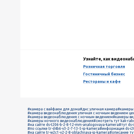
Узнайте, как видеона
Розничная торговля
Гостиничный бизнес
Рестораны и кафе
#камера с вайфаем для дома
#днс уличная камера
#камеры
#камера видеонаблюдения уличная с ночным видением це
#камера видеонаблюдения с ночным видением
#камеры ви
#камеры ночного видеонаблюдения
#смотреть тут kak-rab
#на сайте ds-t206-b-2-8-12-mm-analogovaya-kamera
#тут ds-
#по ссылке tr-d4b6-v3-2-7-13-5-ip-kamera
#информация ds-i2
#на сайте tr-w2c1-v2-2-8-oblachnaya-ip-kamera
#описание ту