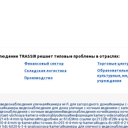
блюдение TRASSIR решает типовые проблемы в отраслях:
Финансовый сектор
Торговые цент
Образовательн
Складская логистика
культурные, м
Производство
учреждения
 видеонаблюдения уличная
#камера wi-fi для загородного дома
#камеры с 
на
#камеры видеонаблюдения для дома уличные с ночным видением с зап
деонаблюдения с ночным видением
#видеонаблюдения ночи
#камера ноч
otaet-ulichnaya-kamera-videonablyudeniya
#информация kamery-videonablyude
i214-b-4-mm-ip-kamera
#подробнее ac-h1d2
#по ссылке ipc2122lb-sf28k-a-ip-
00-d-4-mm-ip-kamera
#источник ds-i203-d-4-mm-ip-kamera
#здесь ds-i400-d-2-
т hdc-b020-b-3-6-analogovaya-kamera
#камеры для уличного видеонаблюде