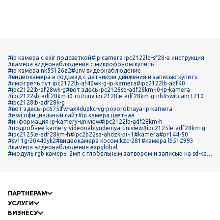
#ip камера с exir подсветкой
#ip camera ipc2122lb-sf28-a инструкция
#камера видеонаблюдения с микрофоном купить
#ip камера nk55126z2
#unv видеонаблюдение
#видеокамера в подъезд с датчиком движения и записью купить
#смотреть тут ipc2122lb-af40wk-g-ip-kamera
#ipc2122lb-adf40
#ipc2122lb-af28wk-g
#вот здесь ipc2128sb-adf28km-i0-ip-kamera
#ipc2122sb-adf28km-i0-ru
#unv ipc2128le-adf28km-g-nb
#switcam t210
#ipc2128lb-adf28k-g
#вот здесь ipc675lfw-ax4dupkc-vg-povorotnaya-ip-kamera
#esvi официальный сайт
#ip камера цветная
#информация ip-kamery-uniview
#ipc2122lb-adf28km-h
#подробнее kamery-videonablyudeniya-uniview
#ipc2125le-adf28km-g
#ipc2125le-adf28km-h
#ipc2b22sa-ahdzk-pi-i1
#kamera
#pr144-50
#sv11g-20440yk2
#видеокамера косом kzc-281
#камера lb512993
#камера видеонаблюдения expglobal
#модуль rgb камеры 2мп с глобальным затвором и записью на sd-кар
ту
ПАРТНЕРАМ
УСЛУГИ
БИЗНЕСУ