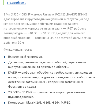
Подробнее...
2 Мп (1920×1080) IP-камера Uniview IPC2122LB-ADF28KM-G
адаптирована к круглогодичной уличной эксплуатации под
непосредственным воздействием осадков: защита
металлического корпуса от пыли и влаги — IP67, рабочие
температуры — –40 ºС… +60 ºС. Подходит для ночного
видеонаблюдения — оснащена ИК-подсветкой дальностью
действия 30 м.
Функциональность:
Встроенный микрофон.
Детекция движения, звуковых событий, пересечения
виртуальной линии, вторжения в область.
DWDR — цифровая обработка изображения, снижающая
последствия перепадов уровня освещенности: выборочное
осветление затемненных и коррекция засвеченных
фрагментов кадра.
2D DNR и 3D DNR — плоскостное и пространственное
шумоподавление.
Компрессия Ultra H.265, H.265, H.264, MJPEG.