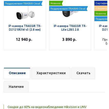
Новинка
Сертифика
Поддерживает TRASSIR Cloud
Сборка в 
Поддерживает TRASSIR Cloud
Новинка
Поддержив
IP-камера TRASSIR TR-
IP-камера TRASSIR TR-
IP-кам
D2121IR3W v3 (2.8 мм)
Lite L2B5 2.8
D212
12 940
р.
3 890
р.
Про
(у
Описание
Характеристики
Скачать
Наличие
Скидки до 60% на видеонаблюдение Hikvision и UNV