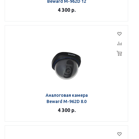
Beward M-962D 12
4 300
р.
Аналоговая камера
Beward M-962D 8.0
4 300
р.