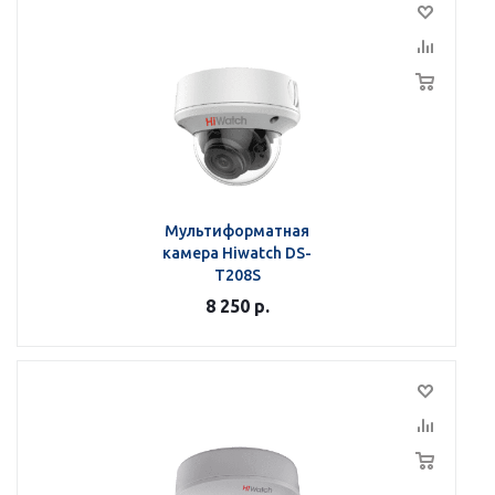
Мультиформатная
камера Hiwatch DS-
T208S
8 250
р.