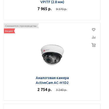
VPITF (2.8 мм)
7 965
р.
9 370
р.
Снимается с производства
Акция
Аналоговая камера
ActiveCam AC-H1D2
2 754
р.
3 240
р.