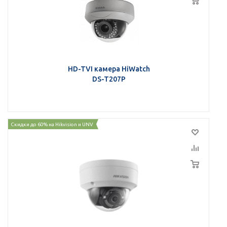
HD-TVI камера HiWatch
DS-T207P
Скидки до 60% на Hikvision и UNV