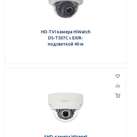
HD-TVI камера HiWatch
DS-T507С с EXIR-
подсветкой 40 м
AHD-камера Wisenet