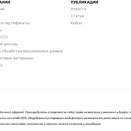
АНИИ
ПУБЛИКАЦИИ
нии
Новости
Статьи
 и сертификаты
Кейсы
ы
ДССЛ
ые центры
а обработки персональных данных
нговые материалы
ть
бличной офертой. Производитель оставляет за собой право на внесение изменений в дизайн
ичии на складе DSSL оборудования устаревших модификаций возможна его реализация по сни
ельских свойствах, стоимости и наличии можно получить у менеджера.