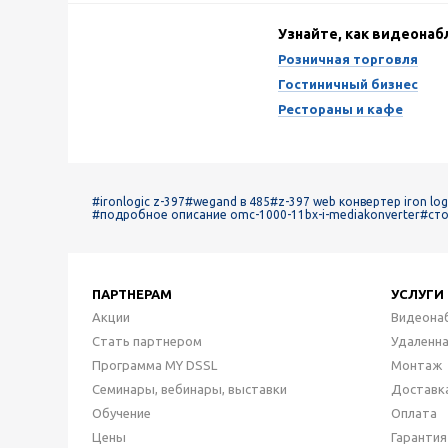
Узнайте, как видеона
Розничная торговля
Гостиничный бизнес
Рестораны и кафе
#ironlogic z-397
#wegand в 485
#z-397 web конвертер iron log
#подробное описание omc-1000-11bx-i-mediakonverter
#сто
ПАРТНЕРАМ
УСЛУГИ
Акции
Видеона
Стать партнером
Удаленн
Программа MY DSSL
Монтаж
Семинары, вебинары, выставки
Доставк
Обучение
Оплата
Цены
Гарантия