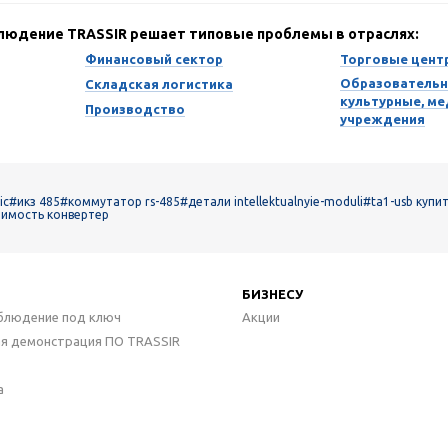
блюдение TRASSIR решает типовые проблемы в отраслях:
Финансовый сектор
Торговые цент
Образовательн
Складская логистика
культурные, м
Производство
учреждения
ic
#икз 485
#коммутатор rs-485
#детали intellektualnyie-moduli
#ta1-usb купи
имость конвертер
БИЗНЕСУ
блюдение под ключ
Акции
ая демонстрация ПО TRASSIR
а