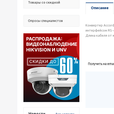
Товары со скидкой
Описание
Опросы специалистов
Конвертер Accord
интерфейсом RS-4
Длина кабеля от 
Получить на emai
Новости