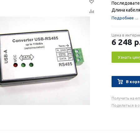
Последовате
Длина кабеля
Подробнее
Цена в интерн
6 248
р
Узнать цен
В корз
Получить на em
Поделиться в 