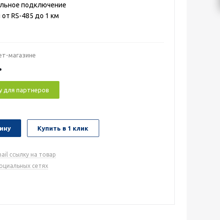
льное подключение
 от RS-485 до 1 км
ет-магазине
.
у для партнеров
ину
Купить в 1 клик
ail ссылку на товар
социальных сетях