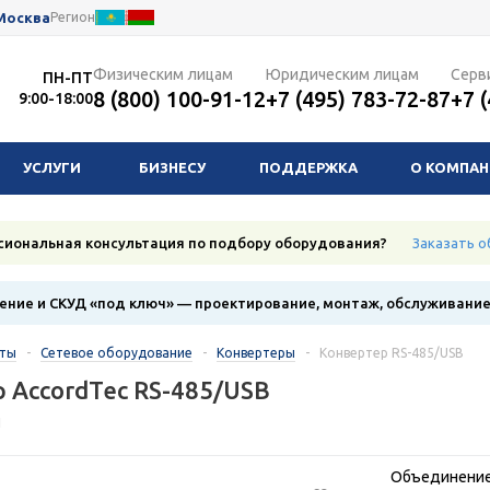
Москва
Регион
Физическим лицам
Юридическим лицам
Серв
ПН-ПТ
8 (800) 100-91-12
+7 (495) 783-72-87
+7 
9:00-18:00
УСЛУГИ
БИЗНЕСУ
ПОДДЕРЖКА
О КОМПА
сиональная консультация по подбору оборудования?
Заказать о
ние и СКУД «под ключ» — проектирование, монтаж, обслуживани
кты
-
Сетевое оборудование
-
Конвертеры
-
Конвертер RS-485/USB
 AccordTec RS-485/USB
1
Объединение