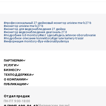
#профессиональный 27-дюймовый монитор uniview mw-lc27-b
#монитор uniview mw-lc27-b
#монитор для видеонаблюдения 27 дюйма
#монитор видеонаблюдения диагональ 27.0
#подробнее lcd-monitory
#вот здесь
#здесь setevoe-oborudovanie
#подробное описание konnektory
#детали kamery-trassir
#информация monitory-dlya-videonablyudeniya
ПАРТНЕРАМ
УСЛУГИ
БИЗНЕСУ
ТЕХПОДДЕРЖКА
О КОМПАНИИ
ПУБЛИКАЦИИ
Отдел продаж
ПН-ПТ
9:00-18:00
(физическим лицам)