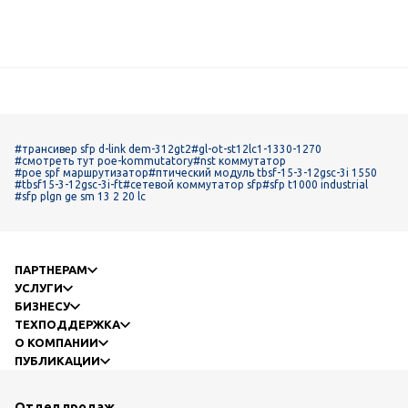
#трансивер sfp d-link dem-312gt2
#gl-ot-st12lc1-1330-1270
#смотреть тут poe-kommutatory
#nst коммутатор
#poe spf маршрутизатор
#птический модуль tbsf-15-3-12gsc-3i 1550
#tbsf15-3-12gsc-3i-ft
#сетевой коммутатор sfp
#sfp t1000 industrial
#sfp plgn ge sm 13 2 20 lc
ПАРТНЕРАМ
УСЛУГИ
БИЗНЕСУ
ТЕХПОДДЕРЖКА
О КОМПАНИИ
ПУБЛИКАЦИИ
Отдел продаж