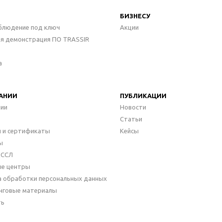
БИЗНЕСУ
блюдение под ключ
Акции
ая демонстрация ПО TRASSIR
а
АНИИ
ПУБЛИКАЦИИ
нии
Новости
Статьи
 и сертификаты
Кейсы
ы
ДССЛ
ые центры
а обработки персональных данных
нговые материалы
ть