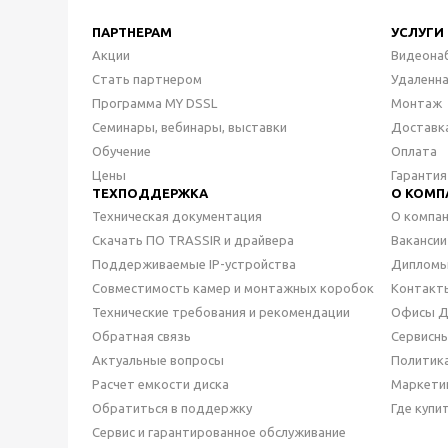
ПАРТНЕРАМ
УСЛУГИ
Акции
Видеона
Стать партнером
Удаленн
Программа MY DSSL
Монтаж
Семинары, вебинары, выставки
Доставк
Обучение
Оплата
Цены
Гарантия
ТЕХПОДДЕРЖКА
О КОМП
Техническая документация
О компа
Скачать ПО TRASSIR и драйвера
Вакансии
Поддерживаемые IP-устройства
Дипломы
Совместимость камер и монтажных коробок
Контакт
Технические требования и рекомендации
Офисы 
Обратная связь
Сервисн
Актуальные вопросы
Политик
Расчет емкости диска
Маркети
Обратиться в поддержку
Где купи
Сервис и гарантированное обслуживание