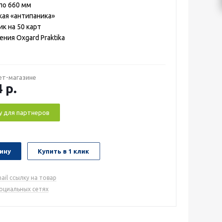
по 660 мм
ая «антипаника»
к на 50 карт
ния Oxgard Praktika
ет-магазине
4
р.
у для партнеров
ину
Купить в 1 клик
ail ссылку на товар
социальных сетях