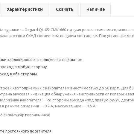
Характеристики
Скачать
Наличие
а турникета Oxgard QL-05-CMK-660 с двумя распашными моторизованн
большинством СКУД совместима по сухим контактам. При установке ме
рки заблокированы в положении «закрыто».
проход в любую сторону.
ход в обе стороны.
строен картоприемник с накопителем вместимостью до 50 карт. Для б
трена звуковая индикация обнаружения неисправности оптопары и заж
оложение накопителя — со стороны выхода «под правую руку», другое
 в режиме ожидания — 0.2 А, максимальное — 1.5 А.
 сигналу картоприемника:
те постоянного посетителя.