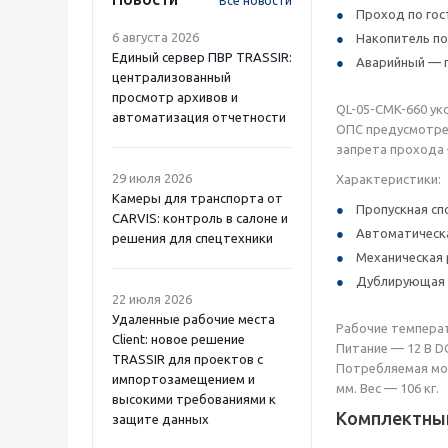
Все новости
Проход по гос
6 августа 2026
Накопитель по
Единый сервер ПВР TRASSIR:
Аварийный — 
централизованный
просмотр архивов и
QL-05-CMK-660 ук
автоматизация отчетности
ОПС предусмотрен
запрета прохода 
29 июля 2026
Характеристики:
Камеры для транспорта от
Пропускная сп
CARVIS: контроль в салоне и
Автоматическа
решения для спецтехники
Механическая 
Дублирующая 
22 июля 2026
Удаленные рабочие места
Рабочие температ
Client: новое решение
Питание — 12 В D
TRASSIR для проектов с
Потребляемая мощ
импортозамещением и
мм. Вес — 106 кг.
высокими требованиями к
Комплектный
защите данных