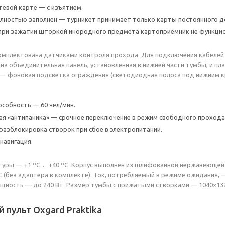
тевой карте — с изъятием.
лностью заполнен — турникет принимает только карты постоянного д
при зажатии шторкой инородного предмета картоприемник не функцио
омплектована датчиками контроля прохода. Для подключения кабелей пи
а объединительная панель, установленная в нижней части тумбы, и пл
— фоновая подсветка ограждения (светодиодная полоса под нижним кр
особность — 60 чел/мин.
я «антипаника» — срочное переключение в режим свободного прохода
разблокировка створок при сбое в электропитании.
навигация.
уры — +1 ºС… +40 ºС. Корпус выполнен из шлифованной нержавеющей с
C (без адаптера в комплекте). Ток, потребляемый в режиме ожидания, —
ность — до 240 Вт. Размер тумбы с прижатыми створками — 1040×132
 пульт Oxgard Praktika