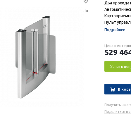
Два прохода 
Автоматическ
Картоприемни
Пульт управле
Подробнее
Цена в интерн
529 46
Узнать цен
В корз
Получить на em
Поделиться в 