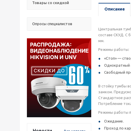
Товары со скидкой
Описание
Опросы специалистов
Центральная тумб
составе СКУД. С 
мм.
Режимы работы:
«Стоп» — ство
Однократный 
Свободный про
В стойку тумбы в
замком. Предусмо
Стандартное расп
Потребление тока
Режимы работы по
Ожидание.
Проход по кар
Новости