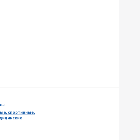
ры
ые, спортивные,
едицинские