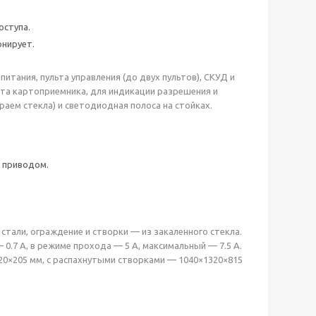
оступа.
нирует.
тания, пульта управления (до двух пультов), СКУД и
ата картоприемника, для индикации разрешения и
аем стекла) и светодиодная полоса на стойках.
 приводом.
тали, ограждение и створки — из закаленного стекла.
 0.7 А, в режиме прохода — 5 А, максимальный — 7.5 А.
0×205 мм, с распахнутыми створками — 1040×1320×815