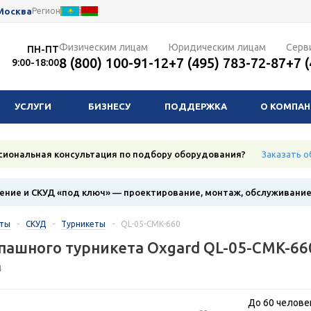
Москва
Регион
Физическим лицам
Юридическим лицам
Серв
ПН-ПТ
8 (800) 100-91-12
+7 (495) 783-72-87
+7 
9:00-18:00
УСЛУГИ
БИЗНЕСУ
ПОДДЕРЖКА
О КОМПА
сиональная консультация по подбору оборудования?
Заказать о
ние и СКУД «под ключ» — проектирование, монтаж, обслуживани
кты
-
СКУД
-
Турникеты
-
QL-05-CMK-660
пашного турникета Oxgard QL-05-CMK-66
4
До 60 челове