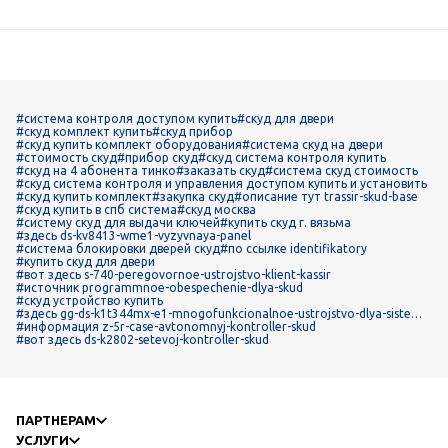
#система контроля доступом купить
#скуд для двери
#скуд комплект купить
#скуд прибор
#скуд купить комплект оборудования
#система скуд на двери
#стоимость скуд
#прибор скуд
#скуд система контроля купить
#скуд на 4 абонента тинко
#заказать скуд
#система скуд стоимость
#скуд система контроля и управления доступом купить и установить
#скуд купить комплект
#закупка скуд
#описание тут trassir-skud-base
#скуд купить в спб система
#скуд москва
#систему скуд для выдачи ключей
#купить скуд г. вязьма
#здесь ds-kv8413-wme1-vyzyvnaya-panel
#система блокировки дверей скуд
#по ссылке identifikatory
#купить скуд для двери
#вот здесь s-740-peregovornoe-ustrojstvo-klient-kassir
#источник programmnoe-obespechenie-dlya-skud
#скуд устройство купить
#здесь gg-ds-k1t344mx-e1-mnogofunkcionalnoe-ustrojstvo-dlya-sistem-k
ontrolya-i-upravleniya-dostupom
#информация z-5r-case-avtonomnyj-kontroller-skud
#вот здесь ds-k2802-setevoj-kontroller-skud
ПАРТНЕРАМ
УСЛУГИ