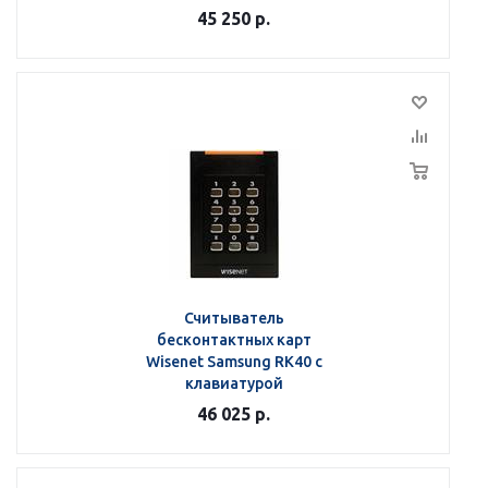
45 250
р.
Считыватель
бесконтактных карт
Wisenet Samsung RK40 с
клавиатурой
46 025
р.