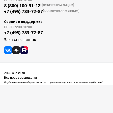
ПН-ПТ
9:00-18:00
(физическим лицам)
8 (800) 100-91-12
(юридическим лицам)
+7 (495) 783-72-87
Сервис и поддержка
ПН-ПТ
9:00-18:00
+7 (495) 783-72-87
Заказать звонок
2026 © dssl.ru
Все права защищены
Опубликованная информация несет справочный характер и не является публичной
офертой. Производитель оставляет за собой право на внесение изменений в дизайн,
технические характеристики и комплектацию представленного оборудования, не
ухудшающих потребительские свойства товара. При наличии на складе DSSL
оборудования устаревших модификаций возможна его реализация по сниженной цене.
Перед покупкой рекомендуем проверять наличие желаемых характеристик и функций.
Информацию о товаре, его основных потребительских свойствах, стоимости и