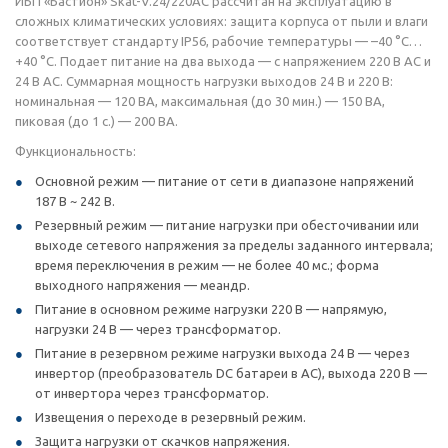
ИБП «Бастион» Skat-V.24/220AC рассчитан на эксплуатацию в
сложных климатических условиях: защита корпуса от пыли и влаги
соответствует стандарту IP56, рабочие температуры — –40 °C…
+40 °C. Подает питание на два выхода — с напряжением 220 В AC и
24 В AC. Суммарная мощность нагрузки выходов 24 В и 220 В:
номинальная — 120 ВА, максимальная (до 30 мин.) — 150 ВА,
пиковая (до 1 с.) — 200 ВА.
Функциональность:
Основной режим — питание от сети в диапазоне напряжений
187 В ~ 242 В.
Резервный режим — питание нагрузки при обесточивании или
выходе сетевого напряжения за пределы заданного интервала;
время переключения в режим — не более 40 мс.; форма
выходного напряжения — меандр.
Питание в основном режиме нагрузки 220 В — напрямую,
нагрузки 24 В — через трансформатор.
Питание в резервном режиме нагрузки выхода 24 В — через
инвертор (преобразователь DC батареи в AC), выхода 220 В —
от инвертора через трансформатор.
Извещения о переходе в резервный режим.
Защита нагрузки от скачков напряжения.