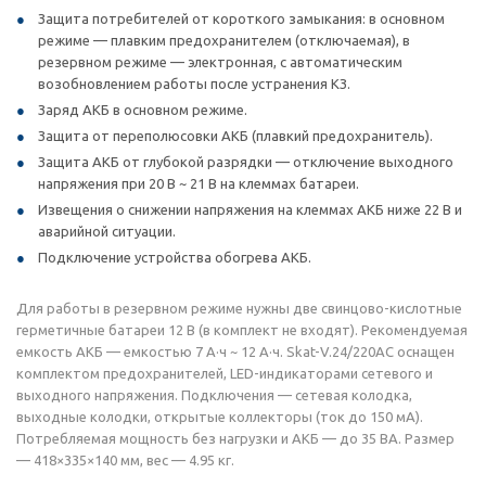
Защита потребителей от короткого замыкания: в основном
режиме — плавким предохранителем (отключаемая), в
резервном режиме — электронная, с автоматическим
возобновлением работы после устранения КЗ.
Заряд АКБ в основном режиме.
Защита от переполюсовки АКБ (плавкий предохранитель).
Защита АКБ от глубокой разрядки — отключение выходного
напряжения при 20 В ~ 21 В на клеммах батареи.
Извещения о снижении напряжения на клеммах АКБ ниже 22 В и
аварийной ситуации.
Подключение устройства обогрева АКБ.
Для работы в резервном режиме нужны две свинцово-кислотные
герметичные батареи 12 В (в комплект не входят). Рекомендуемая
емкость АКБ — емкостью 7 А·ч ~ 12 А·ч. Skat-V.24/220AC оснащен
комплектом предохранителей, LED-индикаторами сетевого и
выходного напряжения. Подключения — сетевая колодка,
выходные колодки, открытые коллекторы (ток до 150 мА).
Потребляемая мощность без нагрузки и АКБ — до 35 ВА. Размер
— 418×335×140 мм, вес — 4.95 кг.