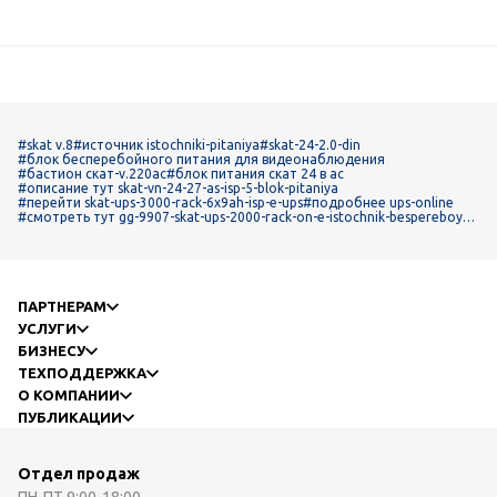
#skat v.8
#источник istochniki-pitaniya
#skat-24-2.0-din
#блок бесперебойного питания для видеонаблюдения
#бастион скат-v.220ac
#блок питания скат 24 в ac
#описание тут skat-vn-24-27-as-isp-5-blok-pitaniya
#перейти skat-ups-3000-rack-6x9ah-isp-e-ups
#подробнее ups-online
#смотреть тут gg-9907-skat-ups-2000-rack-on-e-istochnik-bespereboyno
go-pitaniya
ПАРТНЕРАМ
УСЛУГИ
БИЗНЕСУ
ТЕХПОДДЕРЖКА
О КОМПАНИИ
ПУБЛИКАЦИИ
Отдел продаж