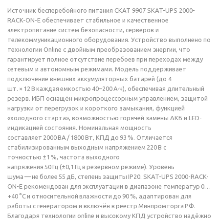
Источник бесперебойного питания СКАТ 9907 SKAT-UPS 2000-
RACK-ON-E обеспечивает стабильное и качественное
электропитание систем безопасности, серверов и
телекоммуникационного оборудования. Устройство выполнено по
технологии Online с двойным преобразованием энергии, что
гарантирует полное отсутствие перебоев при переходах между
сетевым и автономным режимами. Модель поддерживает
подключение внешних аккумуляторных батарей (до 4
шт. × 12 В каждая емкостью 40–200 А·ч), обеспечивая длительный
резерв. ИБП оснащён микропроцессорным управлением, защитой
нагрузки от перегрузок и короткого замыкания, функцией
«холодного старта», возможностью горячей замены АКБ и LED-
индикацией состояния. Номинальная мощность
составляет 2000 ВА / 1800 Вт, КПД до 93 %. Отличается
стабилизированным выходным напряжением 220 В с
точностью ±1 %, частота выходного
напряжения 50 Гц (±0,1 Гц в резервном режиме). Уровень
шума — не более 55 дБ, степень защиты IP20. SKAT-UPS 2000-RACK-
ON-E рекомендован для эксплуатации в диапазоне температур 0…
+40 °C и относительной влажности до 90 %, адаптирован для
работы с генератором и включён в реестр Минпромторга РФ.
Благодаря технологии online и высокому КПД устройство надёжно