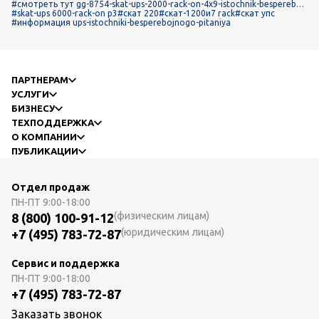
#смотреть тут gg-8754-skat-ups-2000-rack-on-4x9-istochnik-bespereboi
nogo-pitaniya
#skat-ups 6000-rack-on p3
#скат 220
#скат-1200и7 rack
#скат упс
#информация ups-istochniki-besperebojnogo-pitaniya
ПАРТНЕРАМ
УСЛУГИ
БИЗНЕСУ
ТЕХПОДДЕРЖКА
О КОМПАНИИ
ПУБЛИКАЦИИ
Отдел продаж
ПН-ПТ
9:00-18:00
(физическим лицам)
8 (800) 100-91-12
(юридическим лицам)
+7 (495) 783-72-87
Сервис и поддержка
ПН-ПТ
9:00-18:00
+7 (495) 783-72-87
Заказать звонок