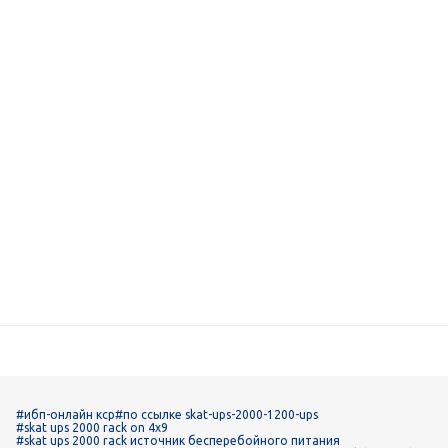
#ибп-онлайн кср
#по ссылке skat-ups-2000-1200-ups
#skat ups 2000 rack on 4x9
#skat ups 2000 rack источник бесперебойного питания