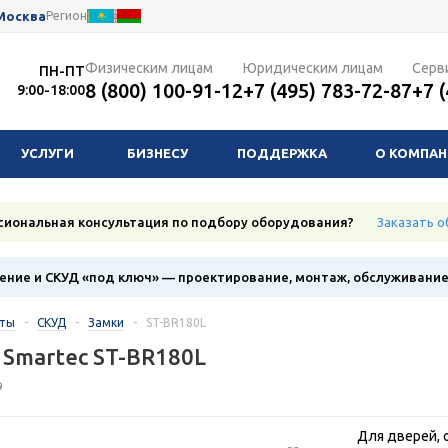
Москва
Регион
Физическим лицам
Юридическим лицам
Серв
ПН-ПТ
8 (800) 100-91-12
+7 (495) 783-72-87
+7 
9:00-18:00
УСЛУГИ
БИЗНЕСУ
ПОДДЕРЖКА
О КОМПА
сиональная консультация по подбору оборудования?
Заказать о
ние и СКУД «под ключ» — проектирование, монтаж, обслуживани
кты
-
СКУД
-
Замки
-
ST-BR180L
 Smartec ST-BR180L
9
Для дверей,