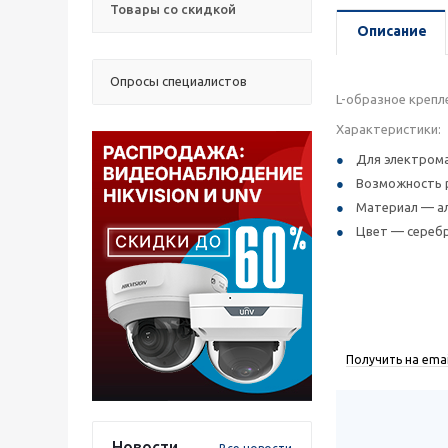
Товары со скидкой
Описание
Опросы специалистов
L-образное крепл
Характеристики:
Для электрома
Возможность р
Материал — а
Цвет — сереб
Получить на emai
Новости