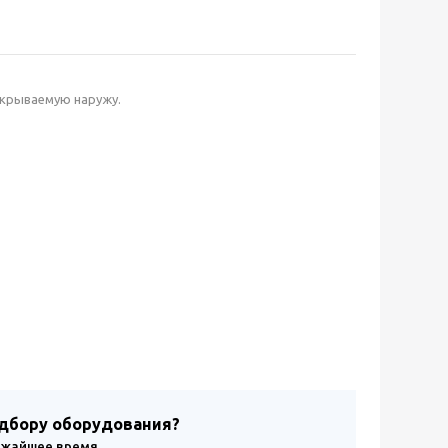
ткрываемую наружу.
одбору оборудования?
лижайшее время