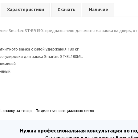
Характеристики
Скачать
Наличие
ение Smartec ST-BR150L предназначено для монтажа замка на дверь, о
гнитного замка с силой удержания 180 кг.
егулировки для замка Smartec ST-EL180ML.
люминий.
ряный.
l ссылку на товар
Поделиться в социальных сетях
Нужна профессиональная консультация по п
Оставьте заявку, и мы свяжемся с Вами в б