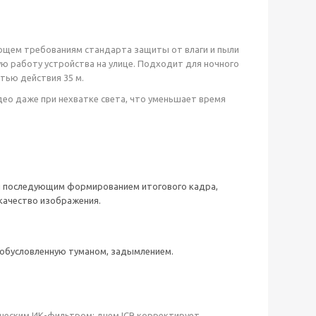
чающем требованиям стандарта защиты от влаги и пыли
ую работу устройства на улице. Подходит для ночного
тью действия 35 м.
део даже при нехватке света, что уменьшает время
) и последующим формированием итогового кадра,
 качество изображения.
 обусловленную туманом, задымлением.
ческим ИК-фильтром: днем ICR корректирует