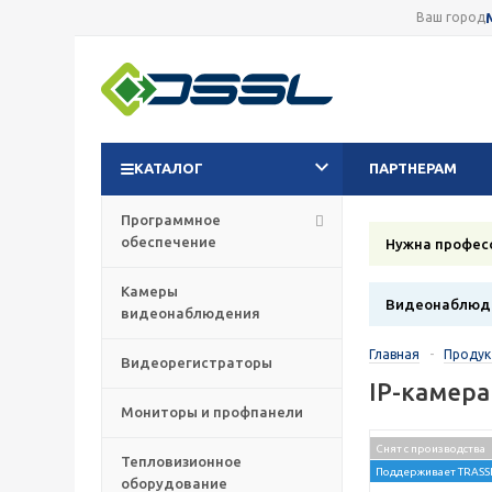
Ваш город
КАТАЛОГ
ПАРТНЕРАМ
Программное
обеспечение
Нужна профес
Камеры
Видеонаблюде
видеонаблюдения
Главная
-
Проду
Видеорегистраторы
IP-камера
Мониторы и профпанели
Снят с производства
Тепловизионное
Поддерживает TRASSI
оборудование