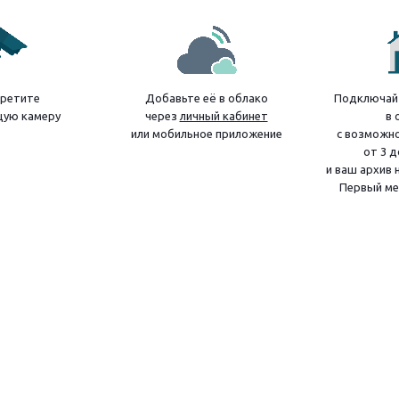
ретите
Добавьте её в облако
Подключайт
ую камеру
через
личный кабинет
в 
или мобильное приложение
с возможн
от 3 д
и ваш архив 
Первый ме