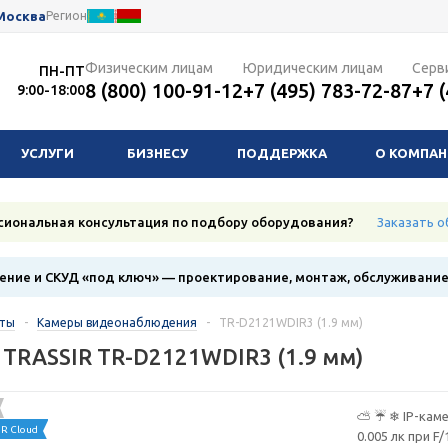
Москва
Регион
Физическим лицам
Юридическим лицам
Серв
ПН-ПТ
8 (800) 100-91-12
+7 (495) 783-72-87
+7 
9:00-18:00
УСЛУГИ
БИЗНЕСУ
ПОДДЕРЖКА
О КОМПА
сиональная консультация по подбору оборудования?
Заказать о
ние и СКУД «под ключ» — проектирование, монтаж, обслуживани
кты
-
Камеры видеонаблюдения
-
TR-D2121WDIR3 (1.9 мм)
 TRASSIR TR-D2121WDIR3 (1.9 мм)
⛅ ☔ ❄ IP-камер
R Cloud
0.005 лк при F/