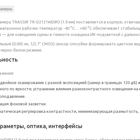
камеры
камера TRASSIR TR-D2121WDIR3 (1.9 мм) поставляется в корпусе, отве
с диапазоном рабочих температур -40 °C… +60 °C обеспечивает стабильн
— для освещения сцены в темноте оснащена ИК-подсветкой с дальнос
ьный (0.005 лк, 1/2.7" CMOS) сенсор способен формировать цветное ви
 черно-белом режиме.
ьность
ажения:
двойное сканирование с разной экспозицией (замер в границах 120 дБ
ного по яркости; устранение влияния разноконтрастного освещения на
оподавление.
ация фоновой засветки.
атическая регулировка контрастности, минимизирующая размытость,
раметры, оптика, интерфейсы
WDIR3 (1.9 мм) поддерживает режим «день/ночь», оборудована механи