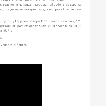
ствительности матрицы и корректной работы подсветки.
ия доступа через интернет предусмотрена 2-потоковая
урой F/1.8, углом обзора 118° — по горизонтали, 62° —
держкой PoE, разъем для подключения блока питания (БП
8 Гбайт.
г.
 менее 90 Мбайт/с.