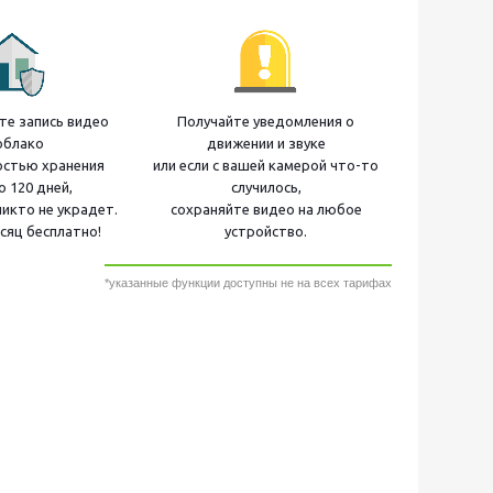
е запись видео
Получайте уведомления о
облако
движении и звуке
остью хранения
или если с вашей камерой что-то
о 120 дней,
случилось,
никто не украдет.
сохраняйте видео на любое
сяц бесплатно!
устройство.
*указанные функции доступны не на всех тарифах