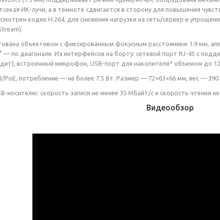
тсекая ИК-лучи, а в темноте сдвигается в сторону для повышения чув
смотрен кодек H.264, для снижения нагрузки на сеть/сервер и упрощен
Stream).
ована объективом с фиксированным фокусным расстоянием 1.9 мм, аперт
7° — по диагонали. Из интерфейсов на борту: сетевой порт RJ-45 с под
одит), встроенный микрофон, USB-порт для накопителя* объемом до 12
/PoE, потребление — не более 7.5 Вт. Размер — 72×63×66 мм, вес — 390 
B-носителю: скорость записи не менее 35 Мбайт/с и скорость чтения не
Видеообзор