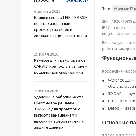
Все новости
Теги:
Уличные IP-
6 августа 2026
Единый сервер ПВР TRASSIR:
2Мп (1920×1080) 
централизованный
IP67, что вкупе 
просмотр архивов и
видеонаблюдения 
автоматизация отчетности
Высокочувствител
работы камеры в
29 июля 2026
Функционал
Камеры для транспорта от
CARVIS: контроль в салоне и
Коррекция изобр
решения для спецтехники
WDR 120 дБ — 
сбалансирован
22 июля 2026
3D DNR — шум
Удаленные рабочие места
BLC — компенс
Client: новое решение
Defog — автом
TRASSIR для проектов с
импортозамещением и
высокими требованиями к
Основные па
защите данных
TRASSIR TR-D2121