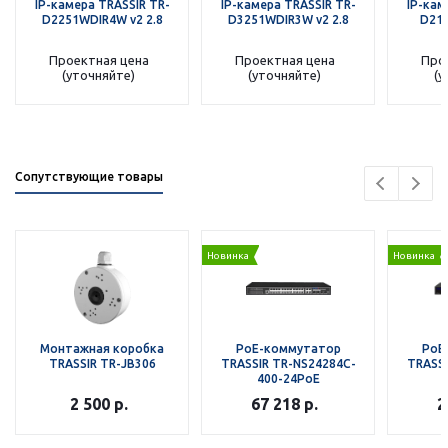
IP-камера TRASSIR TR-
IP-камера TRASSIR TR-
IP-кам
D2251WDIR4W v2 2.8
D3251WDIR3W v2 2.8
D215
Проектная цена
Проектная цена
Про
(уточняйте)
(уточняйте)
(у
Сопутствующие товары
Новинка
Новинка
Монтажная коробка
РоЕ-коммутатор
РоЕ
TRASSIR TR-JB306
TRASSIR TR-NS24284C-
TRASSI
400-24PoE
2 500
р.
67 218
р.
2