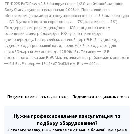
TR-D2251WDIR4W v2 3.6 базируется на 1/2.8-дюймовой матрице
Sony Starvis чувствительностью 0.003 лк. Поставляется с
объективом (параметры: фокусное расстояние — 3.6 мм, апертура
— F/1.8, угол обзора по горизонтали — 76°, вертикали — 56°).
Поддерживает режим день/ночь с ICR: при достаточном
освещении фильтр блокирует ИК-лучи, оптимизируя
цветопередачу. Интерфейсы: сетевой порт RJ-45, аудиовход,
аудиовыход, тревожный вход, тревожный выход, слот для
microSD-карты емкостью до 128 Мбайт. Питание — 12 В
постоянного тока или PoE. Максимальная потребляемая мощность
— 6.5 Вт. Размер — 184.3×67.3×63.9 мм. Вес — 460 г.
Получить на email ссылку на товар
Поделиться в социальных сетях
Нужна профессиональная консультация по
подбору оборудования?
Оставьте заявку, и мы свяжемся с Вами в ближайшее время