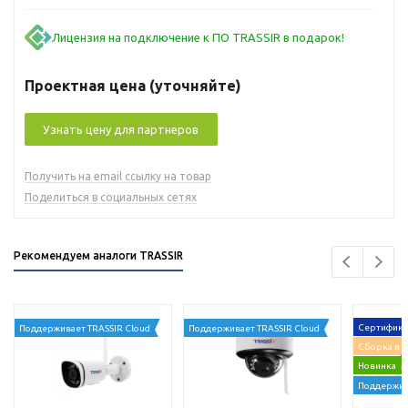
Лицензия на подключение к ПО TRASSIR в подарок!
Проектная цена (уточняйте)
Узнать цену для партнеров
Получить на email ссылку на товар
Поделиться в социальных сетях
Рекомендуем аналоги TRASSIR
Сертифика
Поддерживает TRASSIR Cloud
Поддерживает TRASSIR Cloud
Сборка в 
Новинка
Поддержив