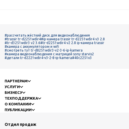
#рассчитать жёсткий диск для видеонаблюдения
#trassir tr-d2251wdir4
#ip-камера trassir tr-d2251wdir4 v3 2.8
#tr-d3251wdir3 v2 3.6
#tr-d2251wdir4 v2 2.8 ip-камера trassir
#камера с аккумулятором и wifi
#смотреть тут tr-d8251wdir3-v2-3-6-ip-kamera
#камера видеонаблюдения с матрицей sony starvis2
#детали tr-d2221wdir4-v3-2-8-ip-kamera
#40c2251x3
ПАРТНЕРАМ
УСЛУГИ
БИЗНЕСУ
ТЕХПОДДЕРЖКА
О КОМПАНИИ
ПУБЛИКАЦИИ
Отдел продаж