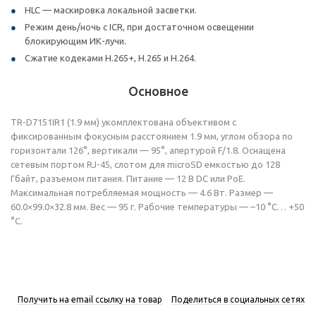
HLC — маскировка локальной засветки.
Режим день/ночь с ICR, при достаточном освещении
блокирующим ИК-лучи.
Сжатие кодеками H.265+, H.265 и H.264.
Основное
TR-D7151IR1 (1.9 мм) укомплектована объективом с
фиксированным фокусным расстоянием 1.9 мм, углом обзора по
горизонтали 126°, вертикали — 95°, апертурой F/1.8. Оснащена
сетевым портом RJ-45, слотом для microSD емкостью до 128
Гбайт, разъемом питания. Питание — 12 В DC или PoE.
Максимальная потребляемая мощность — 4.6 Вт. Размер —
60.0×99.0×32.8 мм. Вес — 95 г. Рабочие температуры — –10 °C… +50
°C.
Получить на email ссылку на товар
Поделиться в социальных сетях