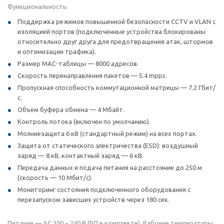
Функциональность:
Поддержка режимов повышенной безопасности CCTV и VLAN с
изоляцией портов (подключенные устройства блокированы
относительно друг друга для предотвращения атак, штормов
и оптимизации трафика).
Размер MAC-таблицы — 8000 адресов.
Скорость перенаправления пакетов — 5.4 mpps.
Пропускная способность коммутационной матрицы — 7.2 Гбит/
с.
Объем буфера обмена — 4 Мбайт.
Контроль потока (включен по умолчанию).
Молниезащита 6 кВ (стандартный режим) на всех портах.
Защита от статического электричества (ESD): воздушный
заряд — 8 кВ, контактный заряд — 6 кВ.
Передача данных и подача питания на расстояние до 250 м
(скорость — 10 Мбит/с).
Мониторинг состояния подключенного оборудования с
перезапуском зависших устройств через 180 сек.
Питание — AC 100 ~ 240 В (БП в комплекте). Рабочие температуры