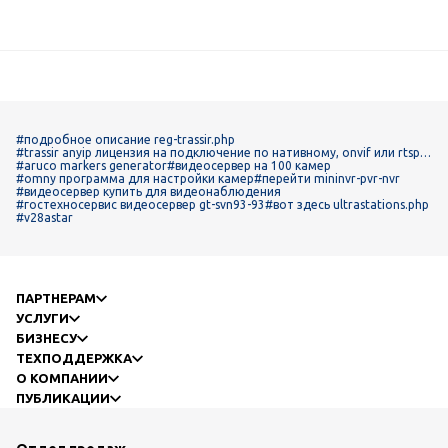
#подробное описание reg-trassir.php
#trassir anyip лицензия на подключение по нативному, onvif или rtsp п
ротоколу
#aruco markers generator
#видеосервер на 100 камер
#omny программа для настройки камер
#перейти mininvr-pvr-nvr
#видеосервер купить для видеонаблюдения
#гостехносервис видеосервер gt-svn93-93
#вот здесь ultrastations.php
#v28astar
ПАРТНЕРАМ
УСЛУГИ
БИЗНЕСУ
ТЕХПОДДЕРЖКА
О КОМПАНИИ
ПУБЛИКАЦИИ