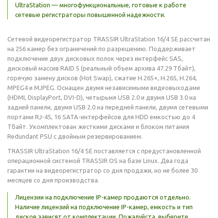
UltraStation — многофункциональные, готовые к работе
сетевые регистраторы повышенной надежности.
Сетевой видеорегистратор TRASSIR UltraStation 16/4 SE рассчитан
на 256 камер без ограничений по разрешению. Поддерживает
подключение двух дисковых полок через интерфейс SAS,
дисковый массив RAID 5 (реальный объем архива 47.29 Тбайт),
горячую замену дисков (Hot Swap), сжатие H.265+, H.265, H.264,
MPEG4 и MJPEG. Оснащен двумя независимыми видеовыходами
(HDMI, DisplayPort, DVI-D), четырьмя USB 2.0 и двумя USB 3.0 на
задней панели, двумя USB 2.0 на передней панели, двумя сетевыми
портами RJ-45, 16 SATA-интерфейсов для HDD емкостью до 4
Тбайт. Укомплектован жесткими дисками и блоком питания
Redundant PSU с двойным резервированием.
TRASSIR UltraStation 16/4 SE поставляется с предустановленной
операционной системой TRASSIR OS на базе Linux. Два года
гарантии на видеорегистратор со дня продажи, но не более 30
месяцев со дня производства.
Лицензии на подключение IP-камер продаются отдельно.
Наличие лицензий на подключение IP-камер, емкость и тип
дисков зависят от комплектации. Пожалуйста, выберите