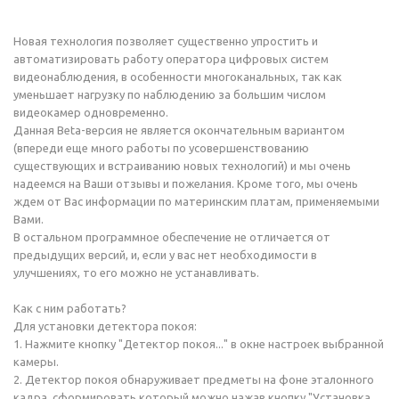
Новая технология позволяет существенно упростить и
автоматизировать работу оператора цифровых систем
видеонаблюдения, в особенности многоканальных, так как
уменьшает нагрузку по наблюдению за большим числом
видеокамер одновременно.
Данная Beta-версия не является окончательным вариантом
(впереди еще много работы по усовершенствованию
существующих и встраиванию новых технологий) и мы очень
надеемся на Ваши отзывы и пожелания. Кроме того, мы очень
ждем от Вас информации по материнским платам, применяемыми
Вами.
В остальном программное обеспечение не отличается от
предыдущих версий, и, если у вас нет необходимости в
улучшениях, то его можно не устанавливать.
Как с ним работать?
Для установки детектора покоя:
1. Нажмите кнопку "Детектор покоя..." в окне настроек выбранной
камеры.
2. Детектор покоя обнаруживает предметы на фоне эталонного
кадра, сформировать который можно нажав кнопку "Установка