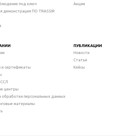
блюдение под ключ
Акции
ая демонстрация ПО TRASSIR
а
АНИИ
ПУБЛИКАЦИИ
нии
Новости
Статьи
 и сертификаты
Кейсы
ы
ДССЛ
ые центры
а обработки персональных данных
нговые материалы
ть