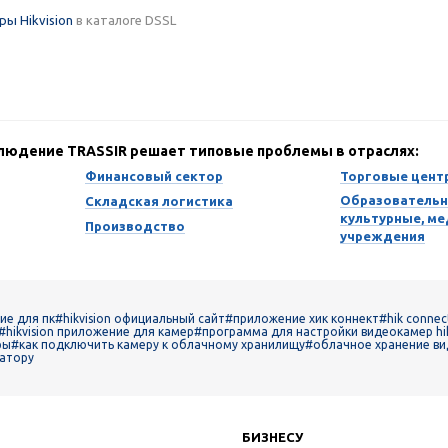
ы Hikvision
в каталоге DSSL
блюдение TRASSIR решает типовые проблемы в отраслях:
Финансовый сектор
Торговые цент
Образовательн
Складская логистика
культурные, м
Производство
учреждения
ие для пк
#hikvision официальный сайт
#приложение хик коннект
#hik connec
#hikvision приложение для камер
#программа для настройки видеокамер hik
ры
#как подключить камеру к облачному хранилищу
#облачное хранение в
ратору
БИЗНЕСУ