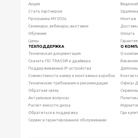
Акции
Видеона
Стать партнером
Удаленн
Программа MY DSSL
Монтаж
Семинары, вебинары, выставки
Доставк
Обучение
Оплата
Цены
Гарантия
ТЕХПОДДЕРЖКА
О КОМП
Техническая документация
О компа
Скачать ПО TRASSIR и драйвера
Вакансии
Поддерживаемые IP-устройства
Дипломы
Совместимость камер и монтажных коробок
Контакт
Технические требования и рекомендации
Офисы 
Обратная связь
Сервисн
Актуальные вопросы
Политик
Расчет емкости диска
Маркети
Обратиться в поддержку
Где купи
Сервис и гарантированное обслуживание