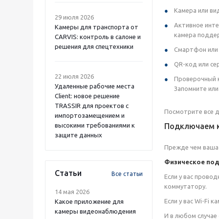
Камера или ви
29 июля 2026
Активное инте
Камеры для транспорта от
камера подде
CARVIS: контроль в салоне и
решения для спецтехники
Смартфон или 
QR-код или се
22 июля 2026
Проверочный ко
Удаленные рабочие места
Запомните или
Client: новое решение
TRASSIR для проектов с
Посмотрите все 
импортозамещением и
высокими требованиями к
Подключаем к
защите данных
Прежде чем ваша 
Физическое по
Статьи
Все статьи
Если у вас провод
коммутатору.
14 мая 2026
Если у вас Wi-Fi 
Какое приложение для
камеры видеонаблюдения
И в любом случае