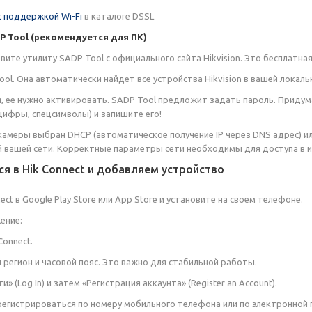
с поддержкой Wi-Fi
в каталоге DSSL
P Tool (рекомендуется для ПК)
вите утилиту SADP Tool с официального сайта Hikvision. Это бесплатна
ol. Она автоматически найдет все устройства Hikvision в вашей локаль
я, ее нужно активировать. SADP Tool предложит задать пароль. Придум
цифры, спецсимволы) и запишите его!
 камеры выбран DHCP (автоматическое получение IP через DNS адрес) ил
вашей сети. Корректные параметры сети необходимы для доступа в и
я в Hik Connect и добавляем устройство
ect в Google Play Store или App Store и установите на своем телефоне.
ение:
Connect.
 регион и часовой пояс. Это важно для стабильной работы.
» (Log In) и затем «Регистрация аккаунта» (Register an Account).
егистрироваться по номеру мобильного телефона или по электронной 