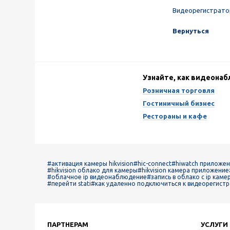
Видеорегистратор
Вернуться
Узнайте, как видеона
Розничная торговля
Гостиничный бизнес
Рестораны и кафе
#активация камеры hikvision
#hic-connect
#hiwatch приложен
#hikvision облако для камеры
#hikvision камера приложение
#облачное ip видеонаблюдение
#запись в облако с ip каме
#перейти stati
#как удаленно подключиться к видеорегист
ПАРТНЕРАМ
УСЛУГИ