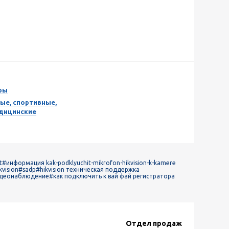
ры
ые, спортивные,
едицинские
t
#информация kak-podklyuchit-mikrofon-hikvision-k-kamere
vision
#sadp
#hikvision техническая поддержка
идеонаблюдение
#как подключить к вай фай регистратора
Отдел продаж