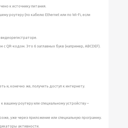
ено к источнику питания.
 роутеру (по кабелю Ethernet или по Wi-Fi, если
и видеорегистраторе.
ом с QR-кодом. Это 6 заглавных букв (например, ABCDEF).
ь и, конечно же, получить доступ к интернету.
ё к вашему роутеру или специальному устройству –
 позже, уже через приложение или специальную программу.
ндикаторы активности.