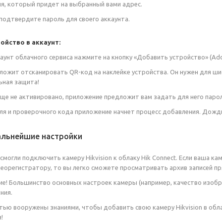
, который придет на выбранный вами адрес.
подтвердите пароль для своего аккаунта.
ойство в аккаунт:
каунт облачного сервиса нажмите на кнопку «Добавить устройство» (Add
ожит отсканировать QR-код на наклейке устройства. Он нужен для ши
ьная защита!
еще не активировано, приложение предложит вам задать для него парол
ля и проверочного кода приложение начнет процесс добавления. Дожд
альнейшие настройки
могли подключить камеру Hikvision к облаку Hik Connect. Если ваша кам
еорегистратору, то вы легко сможете просматривать архив записей пр
е! Большинство основных настроек камеры (например, качество изоб
ния.
тью вооружены знаниями, чтобы добавить свою камеру Hikvision в обл
!