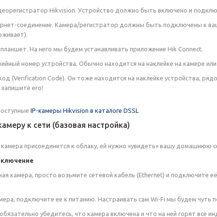
деорегистратор Hikvision. Устройство должно быть включено и подключ
рнет-соединение. Камера/регистратор должны быть подключены к вашему
рживает).
планшет. На него мы будем устанавливать приложение Hik Connect.
рийный номер устройства. Обычно находится на наклейке на камере ил
д (Verification Code). Он тоже находится на наклейке устройства, ряд
 запишите его!
доступные
IP-камеры Hikvision в каталоге DSSL
амеру к сети (базовая настройка)
камера присоединится к облаку, ей нужно «увидеть» вашу домашнюю сет
дключение
ная камера, просто возьмите сетевой кабель (Ethernet) и подключите е
камера, подключите ее к питанию. Настраивать сам Wi-Fi мы будем чуть
 обязательно убедитесь, что камера включена и что на ней горят все и