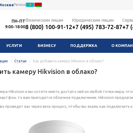
Москва
Регион
Физическим лицам
Юридическим лицам
Серв
ПН-ПТ
8 (800) 100-91-12
+7 (495) 783-72-87
+7 
9:00-18:00
УСЛУГИ
БИЗНЕСУ
ПОДДЕРЖКА
О КОМПА
ации
-
Статьи
-
Как добавить камеру Hikvision в облако?
ить камеру Hikvision в облако?
амера Hikvision и вы хотите иметь доступ к ней из любой точки мира, 
артфон, то вам пригодится облачное подключение. Hikvision предлагает
о проведет вас через весь процесс, чтобы вы знали, как подключить ка