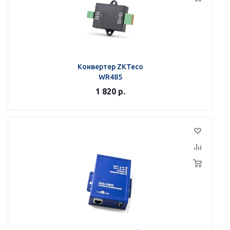
Конвертер ZKTeco
WR485
1 820
р.