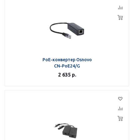
PoE-конвертер Osnovo
CN-PoE24/G
2 635
р.