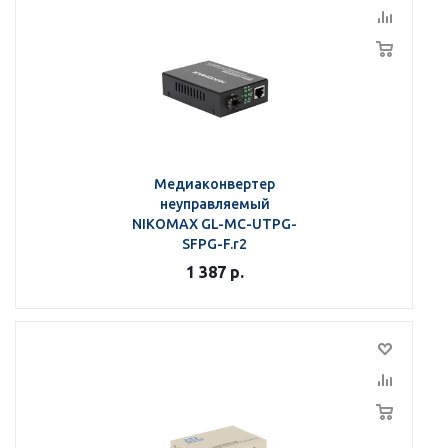
Медиаконвертер
неуправляемый
NIKOMAX GL-MC-UTPG-
SFPG-F.r2
1 387
р.