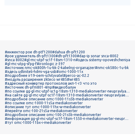
#инжектор poe dh-ptf1200
#dahua dh-pft1200
#poe удлинитель dh-pft1300
#dh-pft1300
#dap-ip sonar snca-8002
#snca 8002
#gl-mc-utpf-sc1f-18sm-1310-n
#здесь sistemy-opoveshcheniya
#gl-mc-utpg-sfpg-f
#ironlogic z-397
#источник nmc-ok800h-1u-bk-2-kabelnyj-organajzer
#nmc-ok580c-1u-bk
#здесь udliniteli-hdmi-vga-usb
#omc-1000-11x
#подробнее ir19-oem-schityvatel
#perco-ac-02.2
#модуль расширения zkteco wr485
#wr485
#адресный конвертер протоколов акп-1-r3 что это
#источник dh-pfm801-4mp
#видеобалун
#по ссылке gg-gl-mc-utpf-sc1g-18sm-1310-mediakonverter-neupravlyae
myj
#на сайте gg-gl-mc-utpf-sc1f-18sm-1310-mediakonverter-neupravlyaem
yy
#подробное описание omc-1000-11s5b-mediakonverter
#по ссылке omc-1000-11s5a-mediakonverter
#описание тут omc-1000-11hx-w-mediakonverter
#перейти omc-100-21s5a-mediakonverter
#подробное описание omc-100-21s5b-mediakonverter
#информация gg-gl-mc-utpf-sc1f-18sm-1550-n-mediakonverter-neupravl
iaemyi
#тут omc-1000-11bx-i-mediakonverter