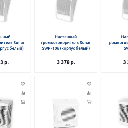
енный
Настенный
На
итель Sonar
громкоговоритель Sonar
громкогов
рпус белый)
SWP-106 (корпус белый)
S
53
р.
3 378
р.
3