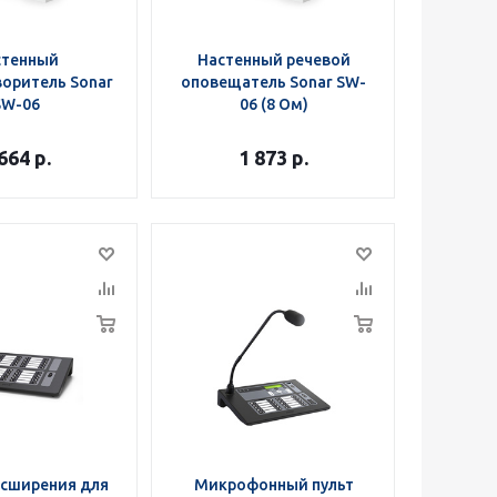
стенный
Настенный речевой
оритель Sonar
оповещатель Sonar SW-
SW-06
06 (8 Ом)
 664
р.
1 873
р.
асширения для
Микрофонный пульт