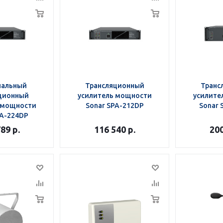
нальный
Трансляционный
Транс
ционный
усилитель мощности
усилите
 мощности
Sonar SPA-212DP
Sonar 
PA-224DP
789
р.
116 540
р.
20