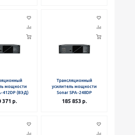
ляционный
Трансляционный
ль мощности
усилитель мощности
A-412DP (ВЭД)
Sonar SPA-248DP
0 371
р.
185 853
р.