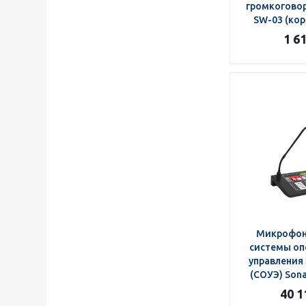
громкоговор
SW-03 (кор
1 6
Микрофон
системы оп
управления
(СОУЭ) Son
40 1