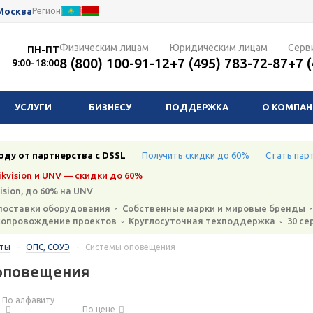
Москва
Регион
Физическим лицам
Юридическим лицам
Серв
ПН-ПТ
8 (800) 100-91-12
+7 (495) 783-72-87
+7 
9:00-18:00
УСЛУГИ
БИЗНЕСУ
ПОДДЕРЖКА
О КОМПА
оду от партнерства с DSSL
Получить скидки до 60%
Стать пар
kvision и UNV — скидки до 60%
ision, до 60% на UNV
поставки оборудования ◦ Собственные марки и мировые бренды ◦
сопровождение проектов ◦ Круглосуточная техподдержка ◦ 30 се
кты
-
ОПС, СОУЭ
-
Системы оповещения
оповещения
По алфавиту
По цене