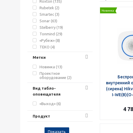
Roxton (
135
)
Rubetek (
2
)
Новинка
Smartec (
3
)
Sonar (
63
)
Stelberry (
19
)
Tonmind (
29
)
«Рубеж» (
8
)
ТЕКО (
4
)
Метки
Новинка (
13
)
Проектное
Беспро
оборудование (
2
)
внутренний 
Вид табло-
(сирена) Hikv
оповещателя
I-WE(B)(O
«Выход» (
6
)
4 7
Продукт