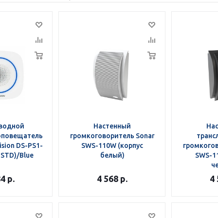
водной
Настенный
На
оповещатель
громкоговоритель Sonar
транс
ision DS-PS1-
SWS-110W (корпус
громкогов
-STD)/Blue
белый)
SWS-11
ч
84
р.
4 568
р.
4