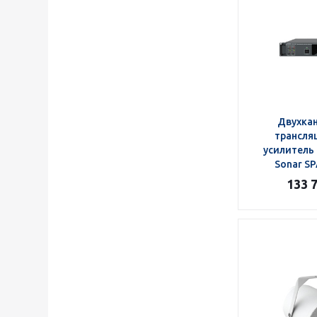
Двухка
трансля
усилитель
Sonar S
133 