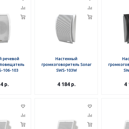
 речевой
Настенный
На
оповещатель
громкоговоритель Sonar
громкогов
S-106-103
SWS-103W
SW
54
р.
4 184
р.
4