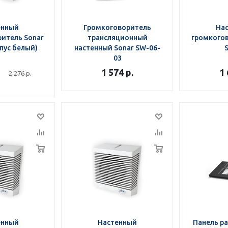
енный
Громкоговоритель
На
итель Sonar
трансляционный
громкогов
пус белый)
настенный Sonar SW-06-
03
1 574
р.
1
2 276
р.
енный
Настенный
Панель р