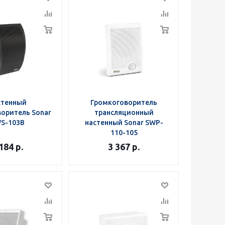
стенный
Громкоговоритель
оритель Sonar
трансляционный
S-103B
настенный Sonar SWP-
110-105
 184
р.
3 367
р.