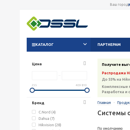
Ваш город
КАТАЛОГ
ПАРТНЕРАМ
Цена
Получите выг
Распродажа Hi
До 55% на Hikv
255
409 810
Комплексные 
Разработка и 
Бренд
Главная
-
Проду
Системы 
C.Nord (
4
)
Dahua (
7
)
Hikvision (
28
)
По умолчанию