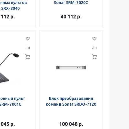
нных пультов
Sonar SRM-7020C
 SRX-8040
 112
р.
40 112
р.
онный пульт
Блок преобразования
 SRM-7001С
команд Sonar SRDO-7120
 045
р.
100 048
р.