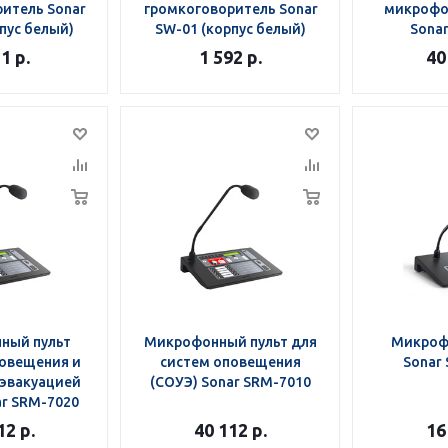
итель Sonar
громкоговоритель Sonar
микрофо
пус белый)
SW-01 (корпус белый)
Sonar
11
р.
1 592
р.
40
ный пульт
Микрофонный пульт для
Микроф
овещения и
систем оповещения
Sonar
 эвакуацией
(СОУЭ) Sonar SRM-7010
ar SRM-7020
12
р.
40 112
р.
16