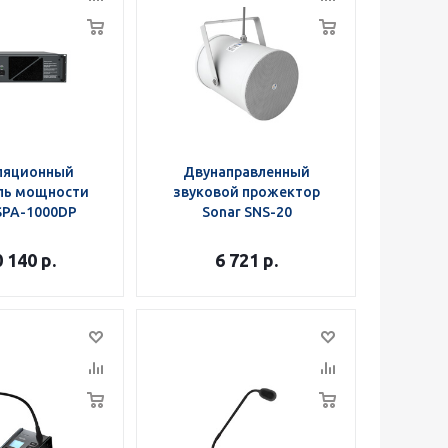
ляционный
Двунаправленный
ль мощности
звуковой прожектор
SPA-1000DP
Sonar SNS-20
0 140
р.
6 721
р.