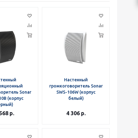
стенный
Настенный
ляционный
громкоговоритель Sonar
оритель Sonar
SWS-106W (корпус
0B (корпус
белый)
ерный)
 568
р.
4 306
р.