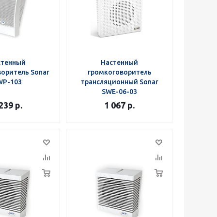
стенный
Настенный
оритель Sonar
громкоговоритель
WP-103
трансляционный Sonar
SWE-06-03
 239
р.
1 067
р.