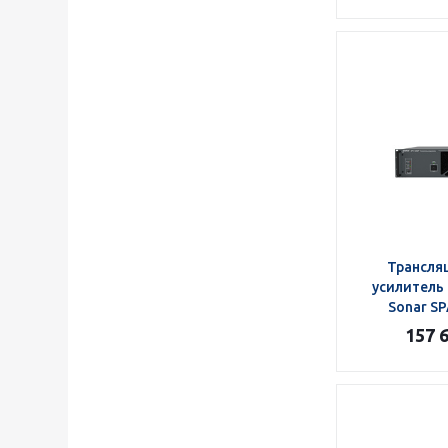
Трансля
усилитель
Sonar S
157 