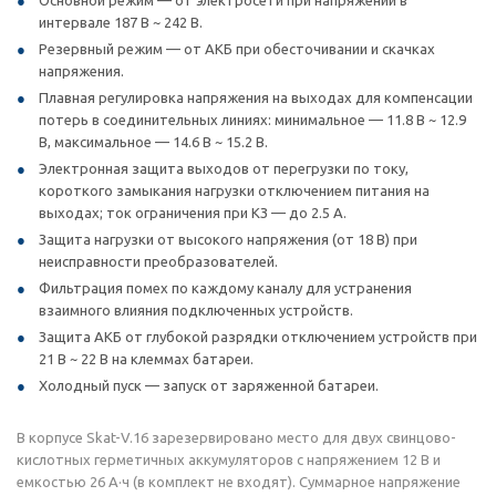
Основной режим — от электросети при напряжении в
интервале 187 В ~ 242 В.
Резервный режим — от АКБ при обесточивании и скачках
напряжения.
Плавная регулировка напряжения на выходах для компенсации
потерь в соединительных линиях: минимальное — 11.8 В ~ 12.9
В, максимальное — 14.6 В ~ 15.2 В.
Электронная защита выходов от перегрузки по току,
короткого замыкания нагрузки отключением питания на
выходах; ток ограничения при КЗ — до 2.5 А.
Защита нагрузки от высокого напряжения (от 18 В) при
неисправности преобразователей.
Фильтрация помех по каждому каналу для устранения
взаимного влияния подключенных устройств.
Защита АКБ от глубокой разрядки отключением устройств при
21 В ~ 22 В на клеммах батареи.
Холодный пуск — запуск от заряженной батареи.
В корпусе Skat-V.16 зарезервировано место для двух свинцово-
кислотных герметичных аккумуляторов с напряжением 12 В и
емкостью 26 А·ч (в комплект не входят). Суммарное напряжение