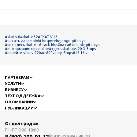
#skat v.8
#skat-v.32
#СКАТ V.16
#читать далее bloki-besperebojnogo-pitaniya
#вот здесь skat-v-16-rack-bbp
#на сайте bloki-pitaniya
#информация ups-online
#здесь skat-ups-20-3-3-ups
#перейти skat-v-220ac-800va-isp-5-ups
#16 16 v
ПАРТНЕРАМ
УСЛУГИ
БИЗНЕСУ
ТЕХПОДДЕРЖКА
О КОМПАНИИ
ПУБЛИКАЦИИ
Отдел продаж
ПН-ПТ
9:00-18:00
(физическим лицам)
8 (800) 100-91-12