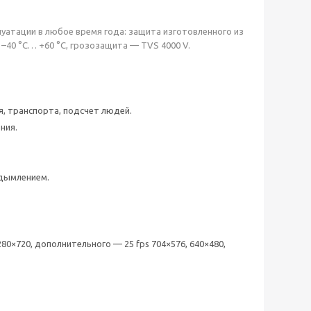
луатации в любое время года: защита изготовленного из
 –40 °C… +60 °C, грозозащита — TVS 4000 V.
я, транспорта, подсчет людей.
ния.
адымлением.
80×720, дополнительного — 25 fps 704×576, 640×480,