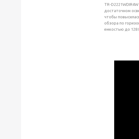
TR-D2221WDIR4W v
достаточном осве
чтобы повысилась
обзора по горизо
емкостью до 128 Г