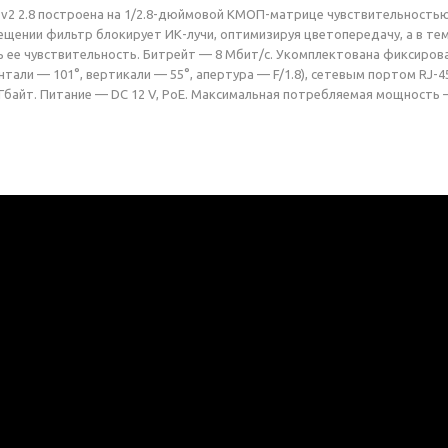
2 2.8 построена на 1/2.8-дюймовой КМОП-матрице чувствительностью 0
щении фильтр блокирует ИК-лучи, оптимизируя цветопередачу, а в тем
 ее чувствительность. Битрейт — 8 Мбит/с. Укомплектована фиксирова
нтали — 101°, вертикали — 55°, апертура — F/1.8), сетевым портом RJ
байт. Питание — DC 12 V, PoE. Максимальная потребляемая мощность — 6