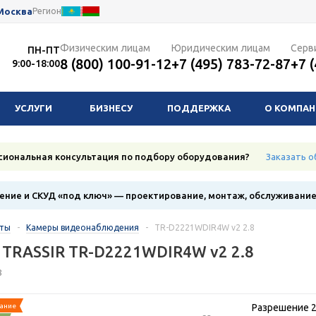
Москва
Регион
Физическим лицам
Юридическим лицам
Серв
ПН-ПТ
8 (800) 100-91-12
+7 (495) 783-72-87
+7 
9:00-18:00
УСЛУГИ
БИЗНЕСУ
ПОДДЕРЖКА
О КОМПА
сиональная консультация по подбору оборудования?
Заказать о
ние и СКУД «под ключ» — проектирование, монтаж, обслуживани
кты
-
Камеры видеонаблюдения
-
TR-D2221WDIR4W v2 2.8
 TRASSIR TR-D2221WDIR4W v2 2.8
8
ание
Разрешение 