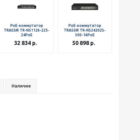
РоЕ-коммутатор
РоЕ-коммутатор
РоЕ-к
TRASSIR TR-NS1126-225-
TRASSIR TR-NS24202S-
TRASSIR 
24PoE
300-16PoE
12
32 834
р.
50 898
р.
24 
Наличие