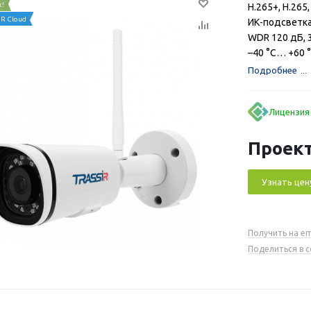
к!
H.265+, H.265,
R Cloud
ИК-подсветка 
WDR 120 дБ, 
–40 °C… +60 °
Подробнее
Лицензия
Проект
Узнать цен
Получить на em
Поделиться в 