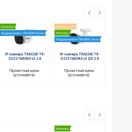
Новинка
Сборка в РФ
Новинка
Новинка
Поддерживает TRASSIR Cloud
Поддерживает 
Поддерживает TRASSIR Cloud
IP-камера TRASSIR TR-
IP-камера TRASSIR TR-
IP-камера
D2221WDIR4 v3 2.8
D2251WDIR4 v3 (D) 2.8
D2251WD
Проектная цена
Проектная цена
Проект
(уточняйте)
(уточняйте)
(уто
Новинка
Новинка