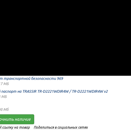
 транспортной безопасности 969
17 МБ
й паспорт на TRASSIR TR-D2221WDIR4W / TR-D2221WDIR4W v2
3 МБ
98 Мб
очнить наличие
l ссылку на товар
Поделиться в социальных сетях