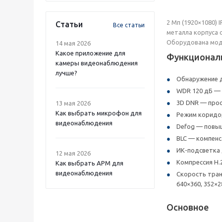
2 Мп (1920×1080)
Статьи
Все статьи
металла корпуса 
Оборудована моду
14 мая 2026
Какое приложение для
Функционал
камеры видеонаблюдения
лучше?
Обнаружение д
WDR 120 дБ — 
3D DNR — про
13 мая 2026
Как выбрать микрофон для
Режим коридор
видеонаблюдения
Defog — повыш
BLC — компенс
ИК-подсветка 
12 мая 2026
Компрессия H.2
Как выбрать APM для
видеонаблюдения
Скорость транс
640×360, 352×2
Основное