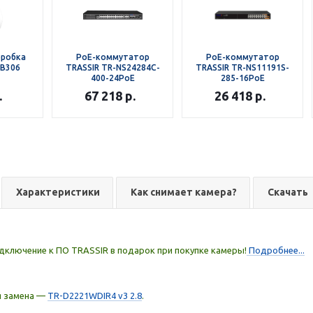
оробка
РоЕ-коммутатор
РоЕ-коммутатор
JB306
TRASSIR TR-NS24284C-
TRASSIR TR-NS11191S-
400-24PoE
285-16PoE
.
67 218
р.
26 418
р.
Характеристики
Как снимает камера?
Скачать
дключение к ПО TRASSIR в подарок при покупке камеры!
Подробнее...
я замена —
TR-D2221WDIR4 v3 2.8
.