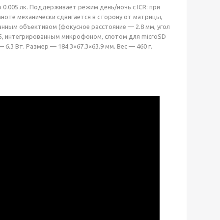
.005 лк. Поддерживает режим день/ночь с ICR: при
ноте механически сдвигается в сторону от матрицы,
нным объективом (фокусное расстояние — 2.8 мм, угол
-45, интегрированным микрофоном, слотом для microSD
.3 Вт. Размер — 184.3×67.3×63.9 мм. Вес — 460 г.