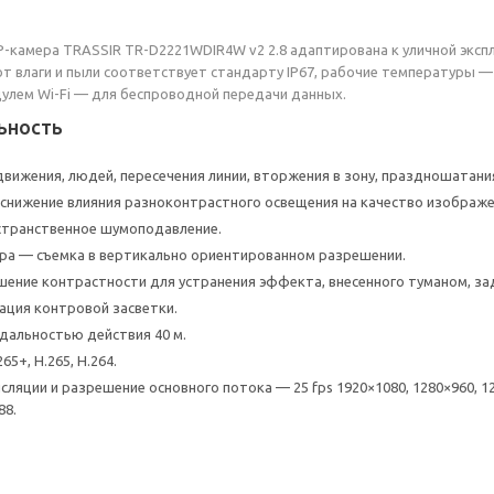
 IP-камера TRASSIR TR-D2221WDIR4W v2 2.8 адаптирована к уличной эксп
от влаги и пыли соответствует стандарту IP67, рабочие температуры —
лем Wi-Fi — для беспроводной передачи данных.
ьность
вижения, людей, пересечения линии, вторжения в зону, праздношатани
снижение влияния разноконтрастного освещения на качество изображе
странственное шумоподавление.
а — съемка в вертикально ориентированном разрешении.
ение контрастности для устранения эффекта, внесенного туманом, з
ация контровой засветки.
дальностью действия 40 м.
65+, H.265, H.264.
ляции и разрешение основного потока — 25 fps 1920×1080, 1280×960, 12
88.