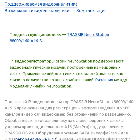
Поддерживаемая видеоаналитика
Возможности видеоаналитики
Комплектация
Предшествующая модель —
TRASSIR NeuroStation
8800R/160-A16-S
.
IP-видеорегистраторы серии NeuroStation поддерживают
видеоаналитические модули, построенные на нейронных
сетях. Применение нейросетевых технологий значительно
снизило количество ложных срабатываний.
Различия
между
моделями линейки NeuroStation.
Проектный IP-видеорегистратор TRASSIR NeuroStation 9800R/160-
A16-S предназначен для регистрации и воспроизведения до 160
каналов видео с IP-видеокамер без ограничений по разрешению.
Обрабатывает видеоаналитику на основе нейронных сетей с
уровнем производительности A16 (MaxPro) под управлением
TRASSIR OS 2.0. Оборудован восемью SATA-интерфейсами для
HDD (
рекомендуемые HDD
), видеовыходами HDMI и DisplayPort с