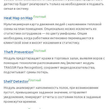
детектор будет реагировать только на необходимое и подавать
сигнал в систему.
Платный
Heat Map on Map
Мультикамерная карта движения людей с наложением тепловой
схемы на план помещения. Опционально можно исключить из
статистики сотрудников — по цвету униформы. Опция
необходима, когда работники интенсивно перемещаются в
клиентской зоне и вносят искажения в статистику.
Платный
Theft Prevention
Модуль предотвращает кражи в торговых залах, выявляя воров с
помощью технологии распознавания лиц (включает модуль
TRASSIR Face Recognition), сохраняет видеодоказательства,
подсчитывает суммы потерь.
Платный
Shelf Detector
Модуль анализирует наполненность полок, при возникновении
пустот, превышающих заданное значение, отправляет
уведомления, генерирует отчеты о состоянии полок в заданные
промежутки времени.