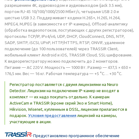
разрешением 4К, аудиовходом и аудиовыходом (jack 3.5 мм),
портом RJ-45 10/100/1000/2500 Мбит/с, четырьмя USB 2.0 и
шестью USB 3.2. Поддерживает кодеки H.265+, H.265, H.264,
MPEG4, MJPEG (в зависимости от IP-камеры), Offload-аналитику
(обработка видеопотоков, поступающих с других регистраторов),
протоколы TCP/IP, IPv4/v6, UDP, DHCP, CloudConnect, DNS, NTP,
SADP, SMTP, iSCSI, UPnP, HTTP/HTTPS, RTSP, ONVIF, удаленное
подключение (до 100 пользователей) через TRASSIR Client,
мобильный клиент Android и iOS, TRASSIR Cloud, SSL-шифрование.
К видеорегистратору можно подключить до 2 мониторов.
Питание — AC 220 V. Мощность — 1000 Вт. Размер — 437,5 × 650 ×
176,5 мм. Вес — 16 кг. Рабочая температура — +5 °C… +30 °C.
Регистратор поставляется с двумя лицензиями на Neuro
Detector. Лицензии на подключение IP-камер не входят в
комплект — их надо покупать отдельно. К камерам
ActiveCam и TRASSIR (кроме серий Эко и Smart Home),
Hikvision, Wisenet, купленным в DSSL, лицензии прилагаются в
подарок.
Условия предоставления
лицензий на камеры,
участвующие в акции.
Предустановлено программное обеспечение