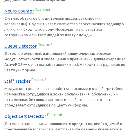
Платный
Neuro Counter
Счетчик объектов (люди, головы людей, автомобили,
велосипеды). Подсчитывает количество пересекающих заданную
линию или входящих в зону. Исключает из статистики
сотрудников и считает людей по цвету одежды.
Платный
Queue Detector
Детектор очередей, измеряющий длину очереди, включает
модуль отчетности и оповещения о превышении длины очереди (с
ActivePOS — с учетом работающих касс). Находит сотрудников по
цвету униформы.
Платный
Staff Tracker
Модуль контроля качества работы персонала в офлайн-ритейле,
количества сотрудников в зонах обслуживания, обслуженных и
оставленных без внимания посетителей, составляет отчет,
определяет сотрудников по цвету униформы.
Платный
Object Left Detector
Детектор пропавших и появившихся предметов, необходимый в
обеспечении безопасности. Настраивайте размеры предметов, и