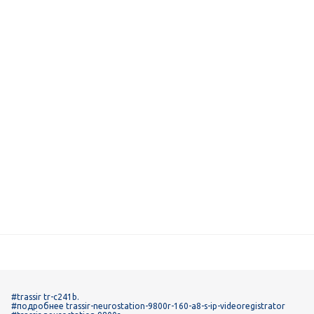
#trassir tr-c241b.
#подробнее trassir-neurostation-9800r-160-a8-s-ip-videoregistrator