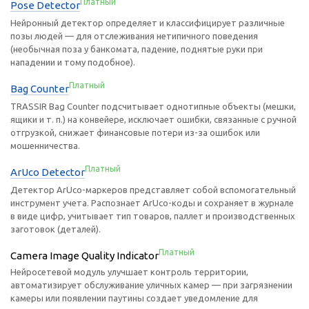
Платный
Pose Detector
Нейронный детектор определяет и классифицирует различные
позы людей — для отслеживания нетипичного поведения
(необычная поза у банкомата, падение, поднятые руки при
нападении и тому подобное).
Платный
Bag Counter
TRASSIR Bag Counter подсчитывает однотипные объекты (мешки,
ящики и т. п.) на конвейере, исключает ошибки, связанные с ручной
отгрузкой, снижает финансовые потери из-за ошибок или
мошенничества.
Платный
ArUco Detector
Детектор ArUco-маркеров представляет собой вспомогательный
инструмент учета. Распознает ArUco-коды и сохраняет в журнале
в виде цифр, учитывает тип товаров, паллет и производственных
заготовок (деталей).
Платный
Camera Image Quality Indicator
Нейросетевой модуль улучшает контроль территории,
автоматизирует обслуживание уличных камер — при загрязнении
камеры или появлении паутины создает уведомление для