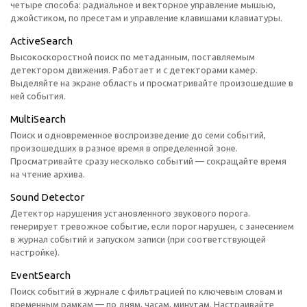
четыре способа: радиальное и векторное управление мышью,
джойстиком, по пресетам и управление клавишами клавиатуры.
ActiveSearch
Высокоскоростной поиск по метаданным, поставляемым
детектором движения. Работает и с детекторами камер.
Выделяйте на экране область и просматривайте произошедшие в
ней события.
MultiSearch
Поиск и одновременное воспроизведение до семи событий,
произошедших в разное время в определенной зоне.
Просматривайте сразу несколько событий — сокращайте время
на чтение архива.
Sound Detector
Детектор нарушения установленного звукового порога.
генерирует тревожное событие, если порог нарушен, с занесением
в журнал событий и запуском записи (при соответствующей
настройке).
EventSearch
Поиск событий в журнале с фильтрацией по ключевым словам и
временным рамкам — по дням, часам, минутам. Настраивайте