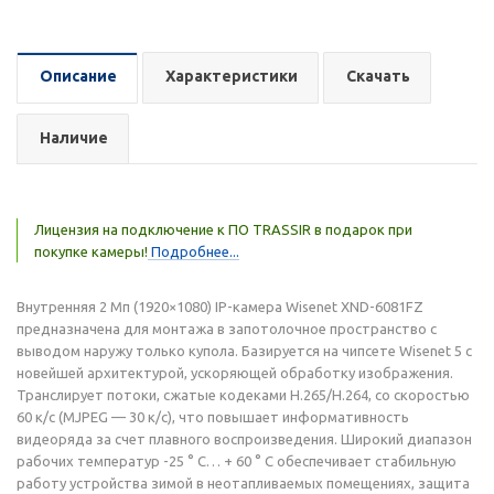
Описание
Характеристики
Скачать
Наличие
Лицензия на подключение к ПО TRASSIR в подарок при
покупке камеры!
Подробнее...
Внутренняя 2 Мп (1920×1080) IP-камера Wisenet XND-6081FZ
предназначена для монтажа в запотолочное пространство с
выводом наружу только купола. Базируется на чипсете Wisenet 5 с
новейшей архитектурой, ускоряющей обработку изображения.
Транслирует потоки, сжатые кодеками H.265/H.264, со скоростью
60 к/с (MJPEG — 30 к/с), что повышает информативность
видеоряда за счет плавного воспроизведения. Широкий диапазон
рабочих температур -25 ° C… + 60 ° C обеспечивает стабильную
работу устройства зимой в неотапливаемых помещениях, защита