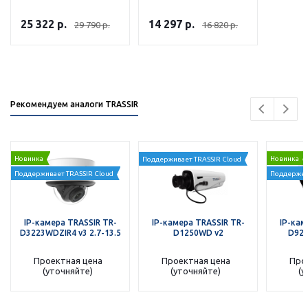
25 322
р.
14 297
р.
29 790
р.
16 820
р.
Рекомендуем аналоги TRASSIR
Новинка
Новинка
Поддерживает TRASSIR Cloud
Поддерживает TRASSIR Cloud
Поддержив
IP-камера TRASSIR TR-
IP-камера TRASSIR TR-
IP-кам
D3223WDZIR4 v3 2.7-13.5
D1250WD v2
D925
Проектная цена
Проектная цена
Про
(уточняйте)
(уточняйте)
(у