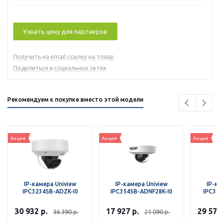
Узнать цену для партнеров
Получить на email ссылку на товар
Поделиться в социальных сетях
Рекомендуем к покупке вместо этой модели
Акция
Акция
Акция
IP-камера Uniview
IP-камера Uniview
IP-к
IPC3234SB-ADZK-I0
IPC354SB-ADNF28K-I0
IPC35
30 932
р.
17 927
р.
29 57
36 390
р.
21 090
р.