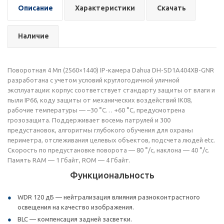
Описание
Характеристики
Скачать
Наличие
Поворотная 4 Мп (2560×1440) IP-камера Dahua DH-SD1A404XB-GNR
разработана с учетом условий круглогодичной уличной
эксплуатации: корпус соответствует стандарту защиты от влаги и
пыли IP66, коду защиты от механических воздействий IK08,
рабочие температуры — –30 °C… +60 °C, предусмотрена
грозозащита. Поддерживает восемь патрулей и 300
предустановок, алгоритмы глубокого обучения для охраны
периметра, отслеживания целевых объектов, подсчета людей etc.
Скорость по предустановке поворота — 80 °/с, наклона — 40 °/с.
Память RAM — 1 Гбайт, ROM — 4 Гбайт.
Функциональность
WDR 120 дБ — нейтрализация влияния разноконтрастного
освещения на качество изображения.
BLC — компенсация задней засветки.