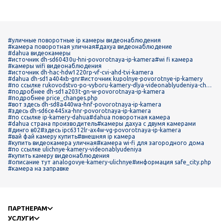
#уличные поворотные ip камеры видеонаблюдения
#камера поворотная уличная
#дахуа видеонаблюдение
#dahua видеокамеры
#источник dh-sd60430u-hni-povorotnaya-ip-kamera
#wi fi камера
#камеры wifi видеонаблюдения
#источник dh-hac-hdw1220rp-vf-cvi-ahd-tvi-kamera
#dahua dh-sd1a404xb-gnr
#источник kupolnye-povorotnye-ip-kamery
#по ссылке rukovodstvo-po-vyboru-kamery-dlya-videonablyudeniya-chto
-vazhno-znat-pered-pokupkoy
#подробнее dh-sd1a203t-gn-w-povorotnaya-ip-kamera
#подробнее price_changes.php
#вот здесь dh-sd8a440wa-hnf-povorotnaya-ip-kamera
#здесь dh-sd6ce445xa-hnr-povorotnaya-ip-kamera
#по ссылке ip-kamery-dahua
#dahua поворотная камера
#dahua страна производитель
#камеры дахуа с двумя камерами
#динго в02
#здесь ipc6312lr-ax4w-vg-povorotnaya-ip-kamera
#вай фай камеру купить
#внешняя ip камера
#купить видеокамера уличная
#камера wi-fi для загородного дома
#по ссылке ulichnye-kamery-videonablyudeniya
#купить камеру видеонаблюдения
#описание тут analogovye-kamery-ulichnye
#информация safe_city.php
#камера на заправке
ПАРТНЕРАМ
УСЛУГИ