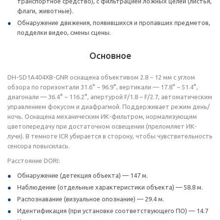
транспортное средство), с фильтрацией ложных целей (листья,
флаги, животные).
Обнаружение движения, появившихся и пропавших предметов,
подделки видео, смены сцены.
Основное
DH-SD1A404XB-GNR оснащена объективом 2.8 ~ 12 мм с углом
обзора по горизонтали 31.6° ~ 96.9°, вертикали — 17.8° ~ 51.4°,
диагонали — 36.4° ~ 116.2°, апертурой F/1.8 ~ F/2.7, автоматическим
управлением фокусом и диафрагмой. Поддерживает режим день/
ночь. Оснащена механическим ИК-фильтром, нормализующим
цветопередачу при достаточном освещении (преломляет ИК-
лучи). В темноте ICR убирается в сторону, чтобы чувствительность
сенсора повысилась.
Расстояние DORI:
Обнаружение (детекция объекта) — 147 м.
Наблюдение (отдельные характеристики объекта) — 58.8 м.
Распознавание (визуальное опознание) — 29.4 м.
Идентификация (при установке соответствующего ПО) — 14.7