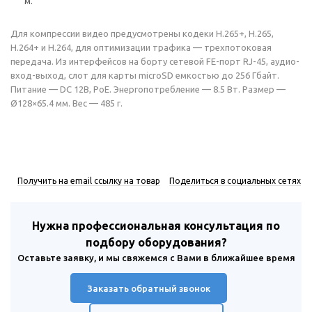
м.
Для компрессии видео предусмотрены кодеки H.265+, H.265,
H.264+ и H.264, для оптимизации трафика — трехпотоковая
передача. Из интерфейсов на борту сетевой FE-порт RJ-45, аудио-
вход-выход, слот для карты microSD емкостью до 256 Гбайт.
Питание — DC 12В, РоЕ. Энергопотребление — 8.5 Вт. Размер —
Ø128×65.4 мм. Вес — 485 г.
Получить на email ссылку на товар
Поделиться в социальных сетях
Нужна профессиональная консультация по
подбору оборудования?
Оставьте заявку, и мы свяжемся с Вами в ближайшее время
Заказать обратный звонок