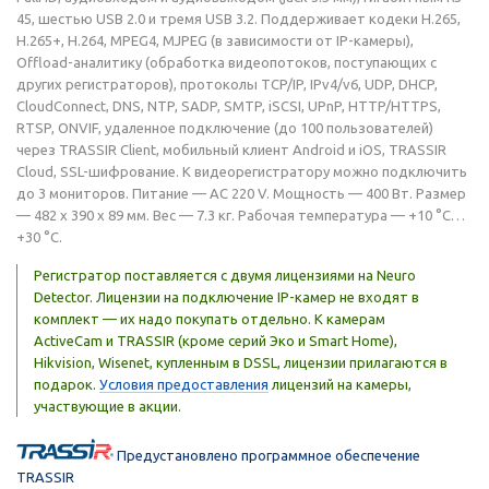
45, шестью USB 2.0 и тремя USB 3.2. Поддерживает кодеки H.265,
H.265+, H.264, MPEG4, MJPEG (в зависимости от IP-камеры),
Offload-аналитику (обработка видеопотоков, поступающих с
других регистраторов), протоколы TCP/IP, IPv4/v6, UDP, DHCP,
CloudConnect, DNS, NTP, SADP, SMTP, iSCSI, UPnP, HTTP/HTTPS,
RTSP, ONVIF, удаленное подключение (до 100 пользователей)
через TRASSIR Client, мобильный клиент Android и iOS, TRASSIR
Cloud, SSL-шифрование. К видеорегистратору можно подключить
до 3 мониторов. Питание — AC 220 V. Мощность — 400 Вт. Размер
— 482 x 390 x 89 мм. Вес — 7.3 кг. Рабочая температура — +10 °C…
+30 °C.
Регистратор поставляется с двумя лицензиями на Neuro
Detector. Лицензии на подключение IP-камер не входят в
комплект — их надо покупать отдельно. К камерам
ActiveCam и TRASSIR (кроме серий Эко и Smart Home),
Hikvision, Wisenet, купленным в DSSL, лицензии прилагаются в
подарок.
Условия предоставления
лицензий на камеры,
участвующие в акции.
Предустановлено программное обеспечение
TRASSIR