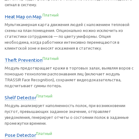
сигнал в систему.
Платный
Heat Map on Map
Мультикамерная карта движения людей с наложением тепловой
схемы на план помещения. Опционально можно исключить из
статистики сотрудников — по цвету униформы. Опция
необходима, когда работники интенсивно перемещаются в
клиентской зоне и вносят искажения в статистику.
Платный
Theft Prevention
Модуль предотвращает кражи в торговых залах, выявляя воров с
помощью технологии распознавания лиц (включает модуль
TRASSIR Face Recognition), сохраняет видеодоказательства,
подсчитывает суммы потерь.
Платный
Shelf Detector
Модуль анализирует наполненность полок, при возникновении
пустот, превышающих заданное значение, отправляет
уведомления, генерирует отчеты о состоянии полок в заданные
промежутки времени.
Платный
Pose Detector