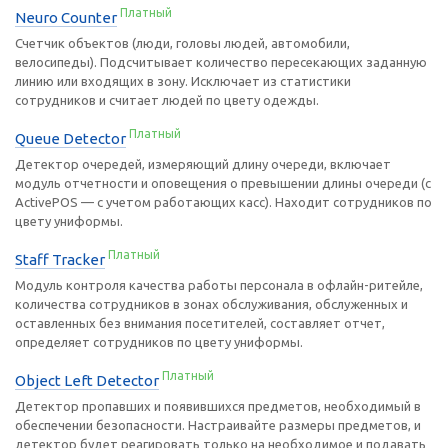
Платный
Neuro Counter
Счетчик объектов (люди, головы людей, автомобили,
велосипеды). Подсчитывает количество пересекающих заданную
линию или входящих в зону. Исключает из статистики
сотрудников и считает людей по цвету одежды.
Платный
Queue Detector
Детектор очередей, измеряющий длину очереди, включает
модуль отчетности и оповещения о превышении длины очереди (с
ActivePOS — с учетом работающих касс). Находит сотрудников по
цвету униформы.
Платный
Staff Tracker
Модуль контроля качества работы персонала в офлайн-ритейле,
количества сотрудников в зонах обслуживания, обслуженных и
оставленных без внимания посетителей, составляет отчет,
определяет сотрудников по цвету униформы.
Платный
Object Left Detector
Детектор пропавших и появившихся предметов, необходимый в
обеспечении безопасности. Настраивайте размеры предметов, и
детектор будет реагировать только на необходимое и подавать