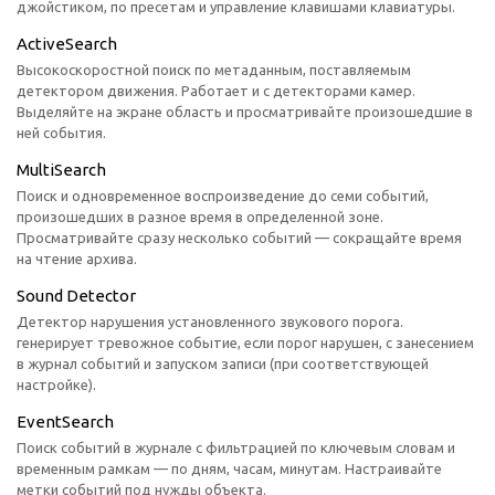
джойстиком, по пресетам и управление клавишами клавиатуры.
ActiveSearch
Высокоскоростной поиск по метаданным, поставляемым
детектором движения. Работает и с детекторами камер.
Выделяйте на экране область и просматривайте произошедшие в
ней события.
MultiSearch
Поиск и одновременное воспроизведение до семи событий,
произошедших в разное время в определенной зоне.
Просматривайте сразу несколько событий — сокращайте время
на чтение архива.
Sound Detector
Детектор нарушения установленного звукового порога.
генерирует тревожное событие, если порог нарушен, с занесением
в журнал событий и запуском записи (при соответствующей
настройке).
EventSearch
Поиск событий в журнале с фильтрацией по ключевым словам и
временным рамкам — по дням, часам, минутам. Настраивайте
метки событий под нужды объекта.