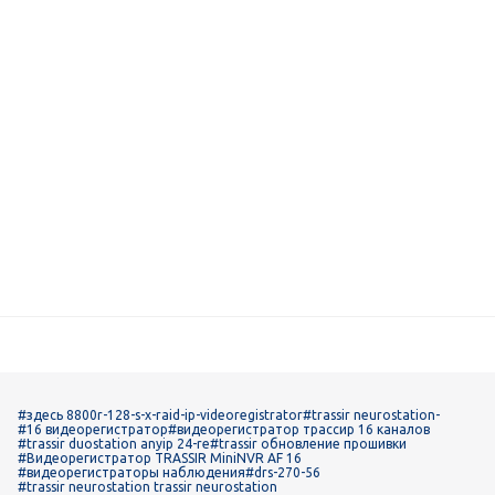
#здесь 8800r-128-s-x-raid-ip-videoregistrator
#trassir neurostation-
#16 видеорегистратор
#видеорегистратор трассир 16 каналов
#trassir duostation anyip 24-re
#trassir обновление прошивки
#Видеорегистратор TRASSIR MiniNVR AF 16
#видеорегистраторы наблюдения
#drs-270-56
#trassir neurostation trassir neurostation