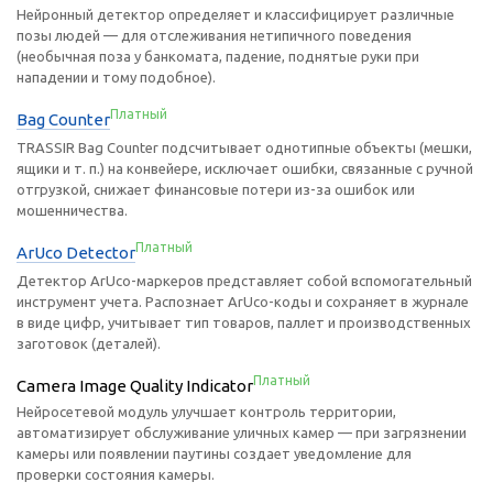
Нейронный детектор определяет и классифицирует различные
позы людей — для отслеживания нетипичного поведения
(необычная поза у банкомата, падение, поднятые руки при
нападении и тому подобное).
Платный
Bag Counter
TRASSIR Bag Counter подсчитывает однотипные объекты (мешки,
ящики и т. п.) на конвейере, исключает ошибки, связанные с ручной
отгрузкой, снижает финансовые потери из-за ошибок или
мошенничества.
Платный
ArUco Detector
Детектор ArUco-маркеров представляет собой вспомогательный
инструмент учета. Распознает ArUco-коды и сохраняет в журнале
в виде цифр, учитывает тип товаров, паллет и производственных
заготовок (деталей).
Платный
Camera Image Quality Indicator
Нейросетевой модуль улучшает контроль территории,
автоматизирует обслуживание уличных камер — при загрязнении
камеры или появлении паутины создает уведомление для
проверки состояния камеры.