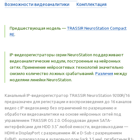
Возможности видеоаналитики
Комплектация
Предшествующая модель —
TRASSIR NeuroStation Compact
RE
.
IP-видеорегистраторы серии NeuroStation поддерживают
видеоаналитические модули, построенные на нейронных
сетях. Применение нейросетевых технологий значительно
снизило количество ложных срабатываний.
Различия
между
моделями линейки NeuroStation.
Канальный IP-видеорегистратор TRASSIR NeuroStation 9200R/16
предназначен для регистрации и воспроизведения до 16 каналов
видео с IP-видеокамер без ограничений по разрешению и
обработки видеоаналитики на основе нейронных сетей под
управлением TRASSIR OS 2.0. Оборудован двумя SATA-
интерфейсами для HDD 3.5" любой емкости, видеовыходами —
HDMI и DisplayPort с разрешением 4К и D-Sub с разрешением
FullHD, аудиовходом и аудиовыходом (jack 3.5 мм), гигабитным RJ-