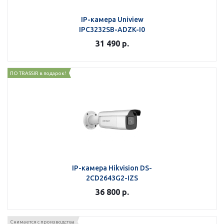
IP-камера Uniview
IPC3232SB-ADZK-I0
31 490
р.
ПО TRASSIR в подарок!
IP-камера Hikvision DS-
2CD2643G2-IZS
36 800
р.
Снимается с производства