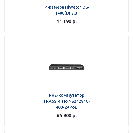
IP-камера HiWatch DS-
I400(D) 2.8
11 190
р.
РоЕ-коммутатор
TRASSIR TR-NS24284C-
400-24PoE
65 900
р.