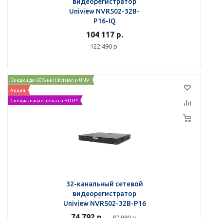
видеорегистратор
Uniview NVR502-32B-
P16-IQ
104 117
р.
122 490
р.
Скидки до 60% на Hikvision и UNV
Акция
Специальные цены на HDD*
32-канальный сетевой
видеорегистратор
Uniview NVR502-32B-P16
74 792
р.
87 990
р.