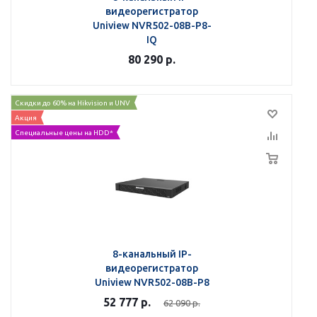
видеорегистратор
Uniview NVR502-08B-P8-
IQ
80 290
р.
Скидки до 60% на Hikvision и UNV
Акция
Специальные цены на HDD*
8-канальный IP-
видеорегистратор
Uniview NVR502-08B-P8
52 777
р.
62 090
р.