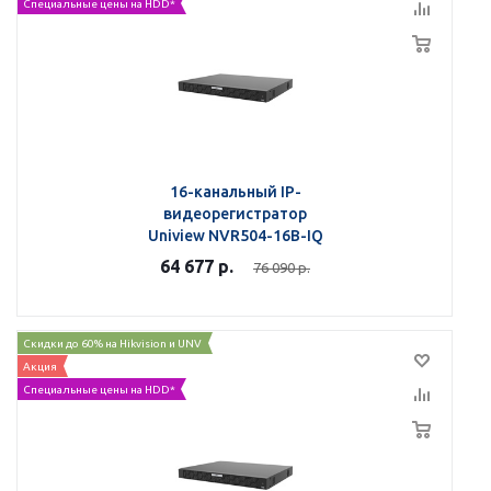
Специальные цены на HDD*
16-канальный IP-
видеорегистратор
Uniview NVR504-16B-IQ
64 677
р.
76 090
р.
Скидки до 60% на Hikvision и UNV
Акция
Специальные цены на HDD*