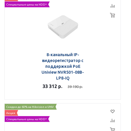
Специальные цены на HDD*
8-канальный IP-
видеорегистратор с
поддержкой PoE
Uniview NVR501-08B-
LP8-IQ
33 312
р.
39 190
р.
Скидки до 60% на Hikvision и UNV
Акция
Специальные цены на HDD*