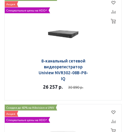
Акция
Специальные цены на HDD*
8-канальный сетевой
видеорегистратор
Uniview NVR302-08B-P8-
IQ
26 257
р.
30 890
р.
Скидки до 60% на Hikvision и UNV
Акция
Специальные цены на HDD*