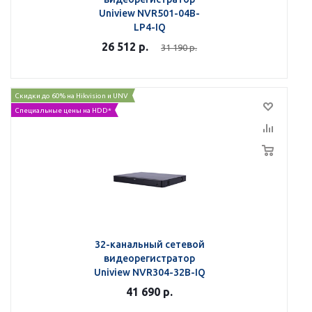
Uniview NVR501-04B-
LP4-IQ
26 512
р.
31 190
р.
Скидки до 60% на Hikvision и UNV
Специальные цены на HDD*
32-канальный сетевой
видеорегистратор
Uniview NVR304-32B-IQ
41 690
р.