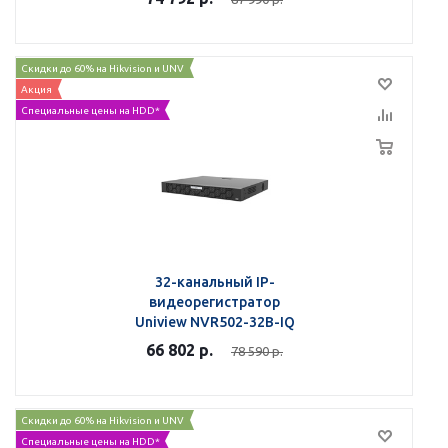
Скидки до 60% на Hikvision и UNV
Акция
Специальные цены на HDD*
32-канальный IP-
видеорегистратор
Uniview NVR502-32B-IQ
66 802
р.
78 590
р.
Скидки до 60% на Hikvision и UNV
Специальные цены на HDD*