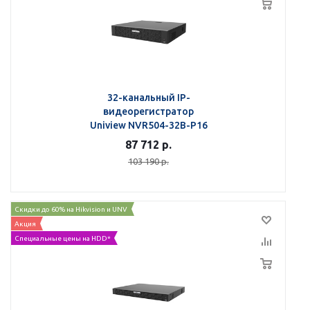
32-канальный IP-
видеорегистратор
Uniview NVR504-32B-P16
87 712
р.
103 190
р.
Скидки до 60% на Hikvision и UNV
Акция
Специальные цены на HDD*