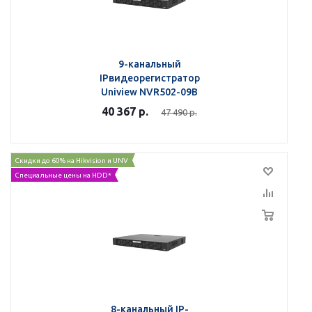
9-канальный
IPвидеорегистратор
Uniview NVR502-09B
40 367
р.
47 490
р.
Скидки до 60% на Hikvision и UNV
Специальные цены на HDD*
8-канальный IP-