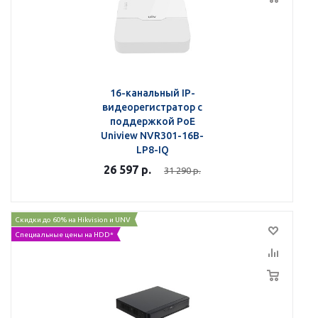
16-канальный IP-
видеорегистратор с
поддержкой PoE
Uniview NVR301-16B-
LP8-IQ
26 597
р.
31 290
р.
Скидки до 60% на Hikvision и UNV
Специальные цены на HDD*