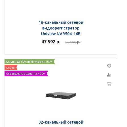
16-канальный сетевой
видеорегистратор
Uniview NVR504-16B
47 592
р.
55 990
р.
Скидки до 60% на Hikvision и UNV
Акция
Специальные цены на HDD*
32-канальный сетевой