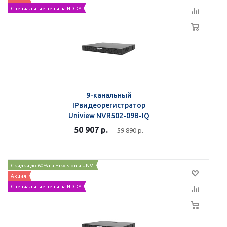
Специальные цены на HDD*
9-канальный
IPвидеорегистратор
Uniview NVR502-09B-IQ
50 907
р.
59 890
р.
Скидки до 60% на Hikvision и UNV
Акция
Специальные цены на HDD*