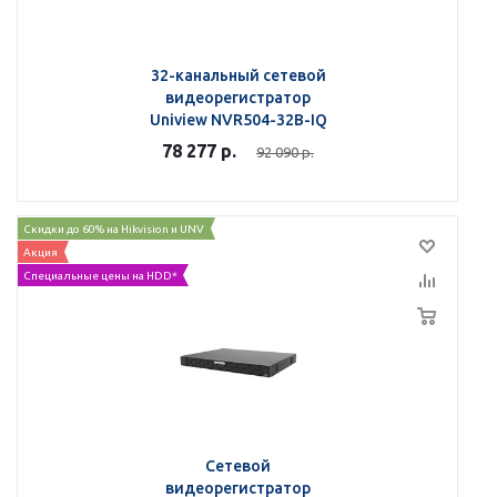
32-канальный сетевой
видеорегистратор
Uniview NVR504-32B-IQ
78 277
р.
92 090
р.
Скидки до 60% на Hikvision и UNV
Акция
Специальные цены на HDD*
Сетевой
видеорегистратор