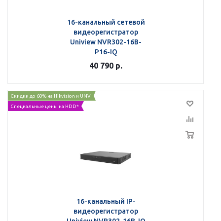
16-канальный сетевой
видеорегистратор
Uniview NVR302-16B-
P16-IQ
40 790
р.
Скидки до 60% на Hikvision и UNV
Специальные цены на HDD*
16-канальный IP-
видеорегистратор