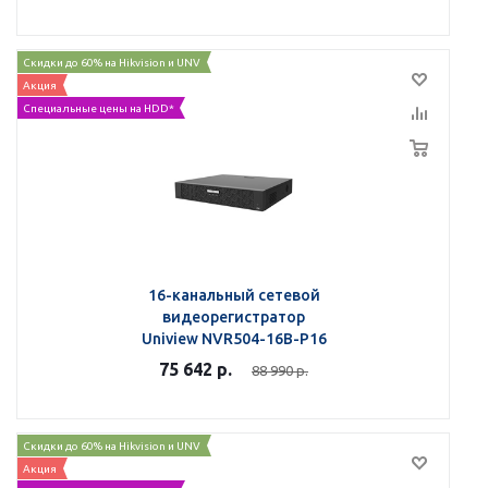
Скидки до 60% на Hikvision и UNV
Акция
Специальные цены на HDD*
16-канальный сетевой
видеорегистратор
Uniview NVR504-16B-P16
75 642
р.
88 990
р.
Скидки до 60% на Hikvision и UNV
Акция