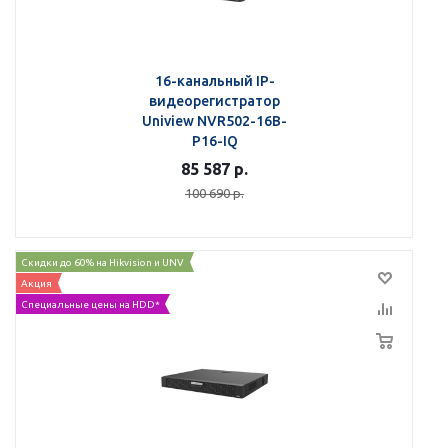
16-канальный IP-
видеорегистратор
Uniview NVR502-16B-
P16-IQ
85 587
р.
100 690
р.
Скидки до 60% на Hikvision и UNV
Акция
Специальные цены на HDD*