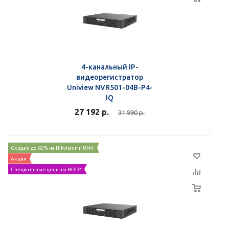
4-канальный IP-
видеорегистратор
Uniview NVR501-04B-P4-
IQ
27 192
р.
31 990
р.
Скидки до 60% на Hikvision и UNV
Акция
Специальные цены на HDD*