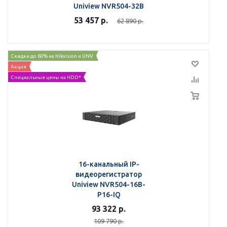
Uniview NVR504-32B
53 457
р.
62 890
р.
Скидки до 60% на Hikvision и UNV
Акция
Специальные цены на HDD*
16-канальный IP-
видеорегистратор
Uniview NVR504-16B-
P16-IQ
93 322
р.
109 790
р.