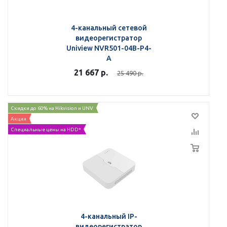
4-канальный сетевой
видеорегистратор
Uniview NVR501-04B-P4-
A
21 667
р.
25 490
р.
Скидки до 60% на Hikvision и UNV
Акция
Специальные цены на HDD*
4-канальный IP-
видеорегистратор