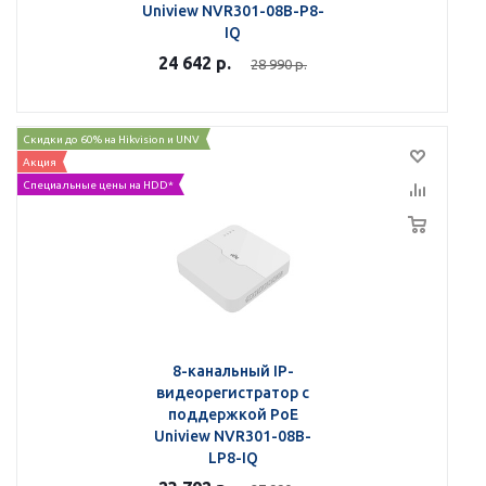
Uniview NVR301-08B-P8-
IQ
24 642
р.
28 990
р.
Скидки до 60% на Hikvision и UNV
Акция
Специальные цены на HDD*
8-канальный IP-
видеорегистратор с
поддержкой PoE
Uniview NVR301-08B-
LP8-IQ