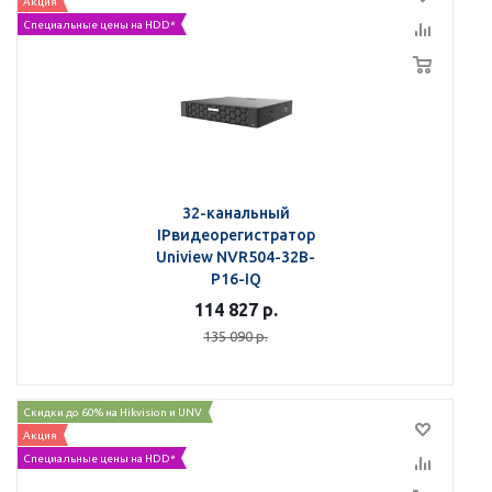
Акция
Специальные цены на HDD*
32-канальный
IPвидеорегистратор
Uniview NVR504-32B-
P16-IQ
114 827
р.
135 090
р.
Скидки до 60% на Hikvision и UNV
Акция
Специальные цены на HDD*