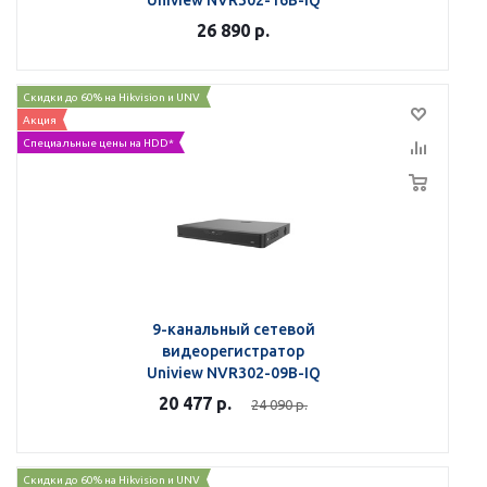
Uniview NVR302-16B-IQ
26 890
р.
Скидки до 60% на Hikvision и UNV
Акция
Специальные цены на HDD*
9-канальный сетевой
видеорегистратор
Uniview NVR302-09B-IQ
20 477
р.
24 090
р.
Скидки до 60% на Hikvision и UNV