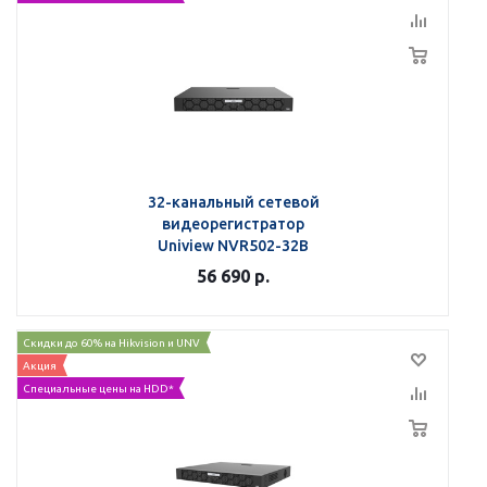
32-канальный сетевой
видеорегистратор
Uniview NVR502-32B
56 690
р.
Скидки до 60% на Hikvision и UNV
Акция
Специальные цены на HDD*