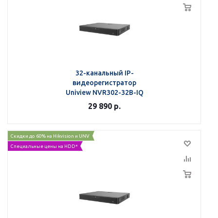
32-канальный IP-
видеорегистратор
Uniview NVR302-32B-IQ
29 890
р.
Скидки до 60% на Hikvision и UNV
Специальные цены на HDD*