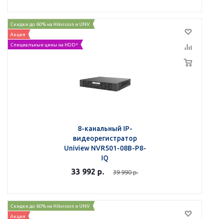
Скидки до 60% на Hikvision и UNV
Акция
Специальные цены на HDD*
8-канальный IP-
видеорегистратор
Uniview NVR501-08B-P8-
IQ
33 992
р.
39 990
р.
Скидки до 60% на Hikvision и UNV
Акция