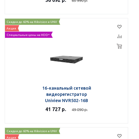
56 092
р.
65 990
р.
Скидки до 60% на Hikvision и UNV
Акция
Специальные цены на HDD*
16-канальный сетевой
видеорегистратор
Uniview NVR502-16B
41 727
р.
49 090
р.
Скидки до 60% на Hikvision и UNV
Акция